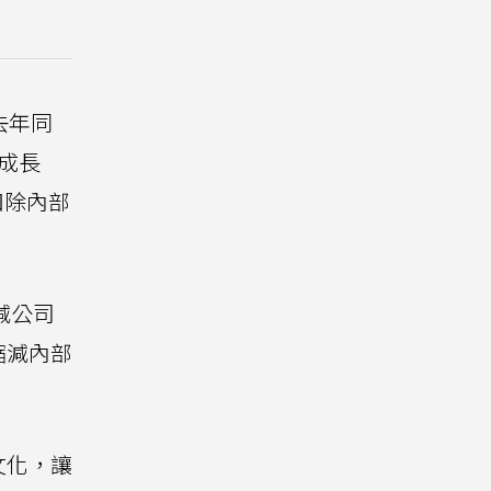
去年同
成長
扣除內部
減公司
縮減內部
文化，讓