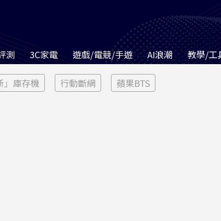
評測
3C家電
遊戲/電競/手遊
AI浪潮
教學/工
新」庫存機
行動斷網
蘋果BTS