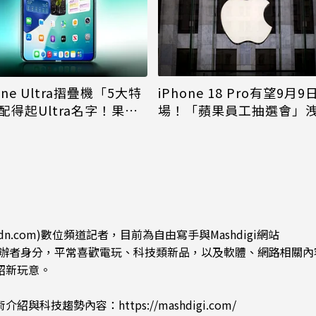
iPhone 18 Pro有望9月9
one Ultra摺疊機「5大特
場！「蘋果員工抽選會」
配得起Ultra名字！果粉
倪
更心動
dn.com)數位頻道記者，目前為自由寫手與Mashdigi網站
.com)創辦者身分，平常喜歡電玩、科技類新品，以及軟體、網路相關
紹新玩意。
術介紹與科技趨勢內容：
https://mashdigi.com/