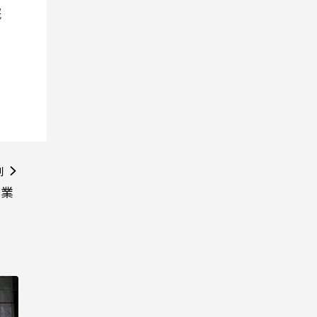
院
則
端業