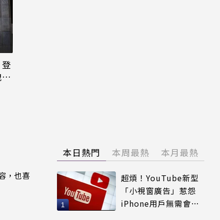
日登
洩端
本日熱門
本周最熱
本月最熱
內容，也喜
超煩！YouTube新型
「小視窗廣告」惹怨
iPhone用戶無需會員
輕鬆解決