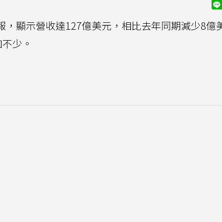
財報，顯示營收達127億美元，相比去年同期減少8億
加不少。