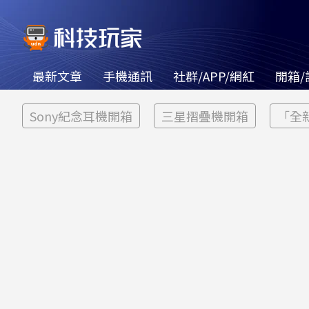
最新文章
手機通訊
社群/APP/網紅
開箱/
Sony紀念耳機開箱
三星摺疊機開箱
「全