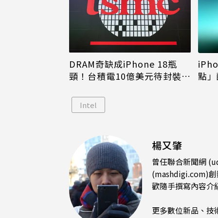
DRAM奇缺成iPhone 18瓶
iPh
頸！台積電10億美元待封裝晶
點」
片只能枯等
看完
Intel
楊又肇
曾任聯合新聞網 (u
(mashdigi
歡隨手撰寫內容介
更多數位新品、技