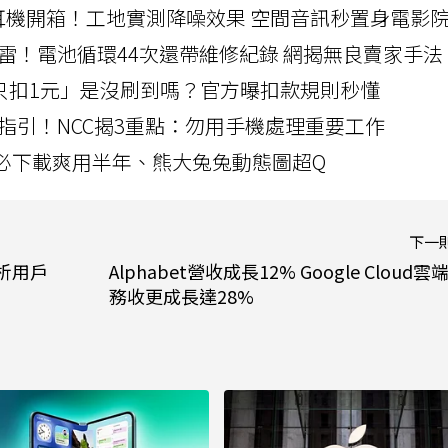
LLEXION耳機開箱！工地實測降噪效果 空間音訊秒置身電影
雷！電池循環44次還帶維修紀錄 網揭無良賣家手法
北捷「只扣1元」是沒刷到嗎？官方曝扣款規則秒懂
指引！NCC揭3重點：勿用手機處理重要工作
」字必下載爽用半年、熊大兔兔動態圖超Q
下一
分析用戶
Alphabet營收成長12% Google Cloud雲
務收更成長達28%