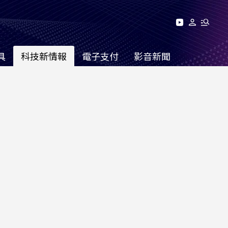
具
科技新情報
電子支付
影音新聞