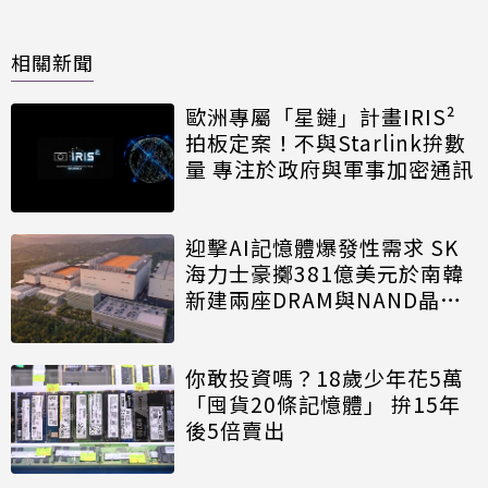
相關新聞
歐洲專屬「星鏈」計畫IRIS²
拍板定案！不與Starlink拚數
量 專注於政府與軍事加密通訊
迎擊AI記憶體爆發性需求 SK
海力士豪擲381億美元於南韓
新建兩座DRAM與NAND晶圓
廠
你敢投資嗎？18歲少年花5萬
「囤貨20條記憶體」 拚15年
後5倍賣出