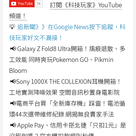
訂閱《科技玩家》YouTube
頻道！
💡
追新聞》》在Google News按下追蹤，科
技玩家好文不漏接！
📢 Galaxy Z Fold8 Ultra開箱！摺痕退散、多
工效能 同時爽玩Pokemon GO、Pikmin
Bloom
📢Sony 1000X THE COLLEXION耳機開箱！
工地實測降噪效果 空間音訊秒置身電影院
📢電商平台買「全新庫存機」踩雷！電池循
環44次還帶維修紀錄 網揭無良賣家手法
📢 Apple Pay、信用卡搭北捷「只扣1元」是
沒刷到嗎？官方曝扣款規則秒懂