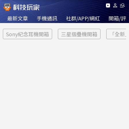
最新文章
手機通訊
社群/APP/網紅
開箱/評
Sony紀念耳機開箱
三星摺疊機開箱
「全新