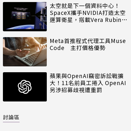
太空就是下一個資料中心！
SpaceX攜手NVIDIA打造太空
運算衛星，搭載Vera Rubin運
算模組
Meta首推程式代理工具Muse
Code 主打價格優勢
蘋果與OpenAI竊密訴訟戰擴
大！11名前員工捲入 OpenAI
另涉招募歧視遭重罰
討論區