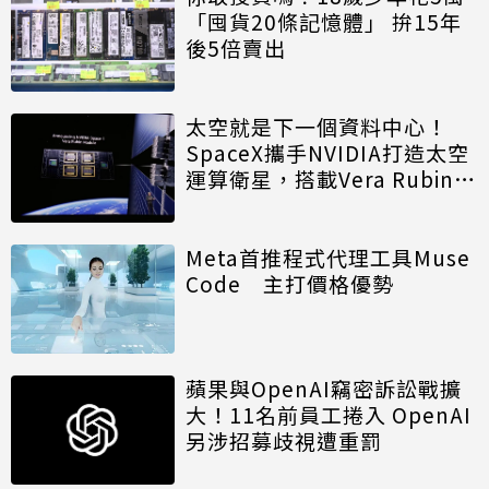
「囤貨20條記憶體」 拚15年
後5倍賣出
太空就是下一個資料中心！
SpaceX攜手NVIDIA打造太空
運算衛星，搭載Vera Rubin運
算模組
Meta首推程式代理工具Muse
Code 主打價格優勢
蘋果與OpenAI竊密訴訟戰擴
大！11名前員工捲入 OpenAI
另涉招募歧視遭重罰