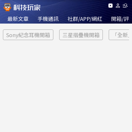
最新文章
手機通訊
社群/APP/網紅
開箱/評
Sony紀念耳機開箱
三星摺疊機開箱
「全新