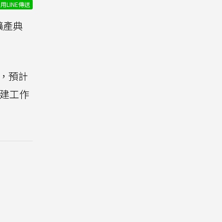
用LINE傳送
擴產典
，預計
營建工作