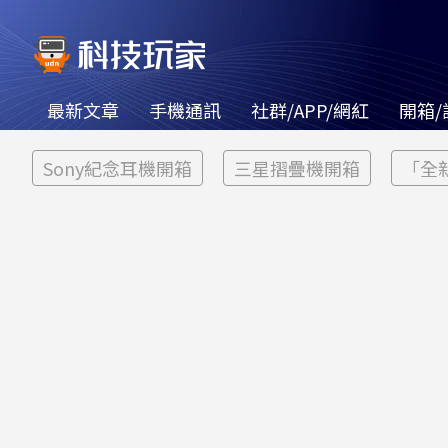
最新文章
手機通訊
社群/APP/網紅
開箱/
Sony紀念耳機開箱
三星摺疊機開箱
「全