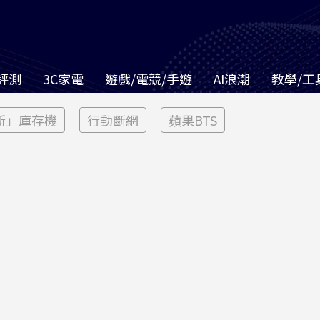
評測
3C家電
遊戲/電競/手遊
AI浪潮
教學/工
新」庫存機
行動斷網
蘋果BTS