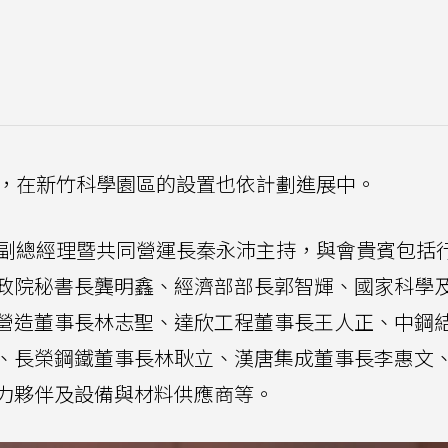
能，在新竹科學園區的設置也依計劃進展中。
行副總經理暨共同營運長秦永沛主持，與會貴賓包括
政院秘書長龔明鑫、經濟部部長郭智輝、國家科學
營造董事長林志聖、達欣工程董事長王人正、中鋼
、長榮鋼鐵董事長林耿立、漢唐集成董事長李惠文
力夥伴及設備與材料供應商等。