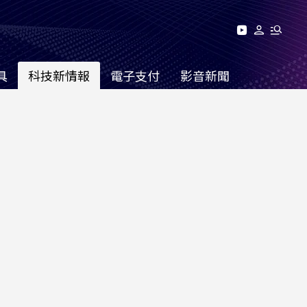
具
科技新情報
電子支付
影音新聞