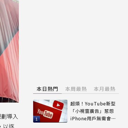
本日熱門
本周最熱
本月最熱
超煩！YouTube新型
「小視窗廣告」惹怨
規劃導入
iPhone用戶無需會員
輕鬆解決
，以逐