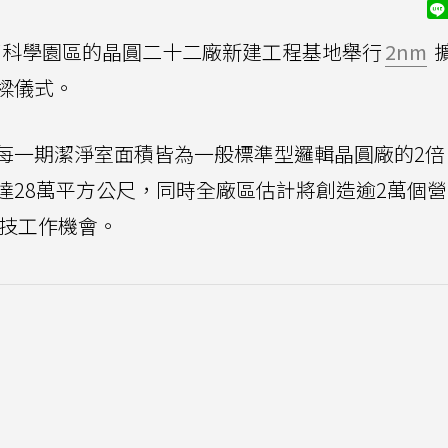
灣南部科學園區的晶圓二十二廠新建工程基地舉行
2nm
樑儀式。
每一期潔淨室面積皆為一般標準型邏輯晶圓廠的2倍
達28萬平方公尺，同時全廠區估計將創造逾2萬個
科技工作機會。