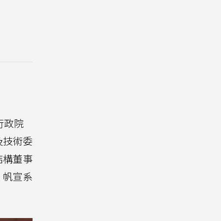
行政院
及技術委
結構董事
、帆宣系