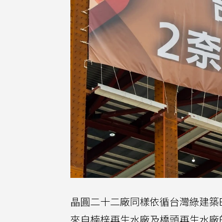
晶圓二十二廠同樣依循台灣綠建築E
來自楠梓再生水廠及橋頭再生水廠