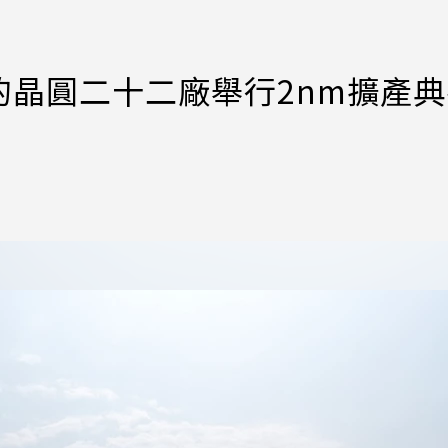
晶圓二十二廠舉行2nm擴產典