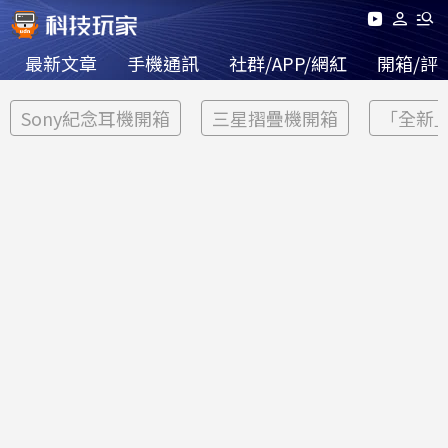
最新文章
手機通訊
社群/APP/網紅
開箱/評
Sony紀念耳機開箱
三星摺疊機開箱
「全新