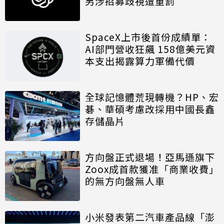
另涉招募歧視遭重罰
SpaceX上市後首份成績單：
AI部門營收狂飆 158億美元資
本支出揭露算力軍備代價
全球記憶體荒現轉機？HP、宏
碁、華碩考慮改採用中國長鑫
存儲晶片
方向盤正式退場！亞馬遜旗下
Zoox成首款獲准「商業收費」
的無方向盤無人車
小米發表第二汽車產品線「澎