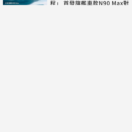
程」 首發旗艦車款N90 Max對
決理想、問界
討論區
共有
0
則留言
規範
回覆
還沒有留言，成為第一個發言的人吧！