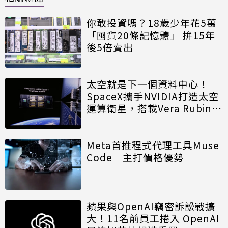
你敢投資嗎？18歲少年花5萬
「囤貨20條記憶體」 拚15年
後5倍賣出
太空就是下一個資料中心！
SpaceX攜手NVIDIA打造太空
運算衛星，搭載Vera Rubin運
算模組
Meta首推程式代理工具Muse
Code 主打價格優勢
蘋果與OpenAI竊密訴訟戰擴
大！11名前員工捲入 OpenAI