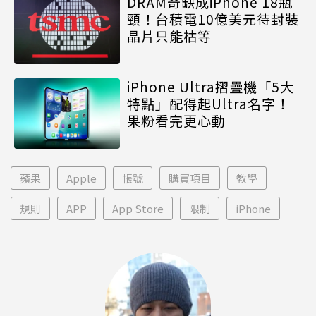
DRAM奇缺成iPhone 18瓶
頸！台積電10億美元待封裝
晶片只能枯等
iPhone Ultra摺疊機「5大
特點」配得起Ultra名字！
果粉看完更心動
蘋果
Apple
帳號
購買項目
教學
規則
APP
App Store
限制
iPhone