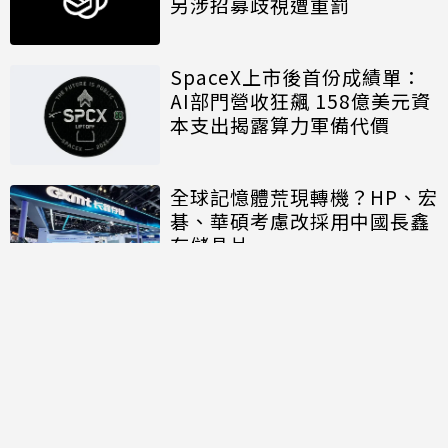
另涉招募歧視遭重罰
SpaceX上市後首份成績單：
AI部門營收狂飆 158億美元資
本支出揭露算力軍備代價
全球記憶體荒現轉機？HP、宏
碁、華碩考慮改採用中國長鑫
存儲晶片
討論區
共有
0
則留言