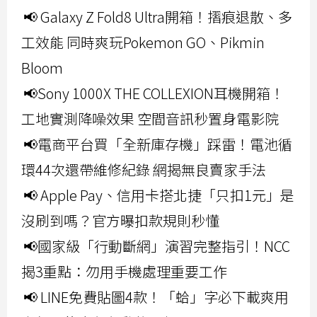
📢 Galaxy Z Fold8 Ultra開箱！摺痕退散、多
工效能 同時爽玩Pokemon GO、Pikmin
Bloom
📢Sony 1000X THE COLLEXION耳機開箱！
工地實測降噪效果 空間音訊秒置身電影院
📢電商平台買「全新庫存機」踩雷！電池循
環44次還帶維修紀錄 網揭無良賣家手法
📢 Apple Pay、信用卡搭北捷「只扣1元」是
沒刷到嗎？官方曝扣款規則秒懂
📢國家級「行動斷網」演習完整指引！NCC
揭3重點：勿用手機處理重要工作
📢 LINE免費貼圖4款！「蛤」字必下載爽用