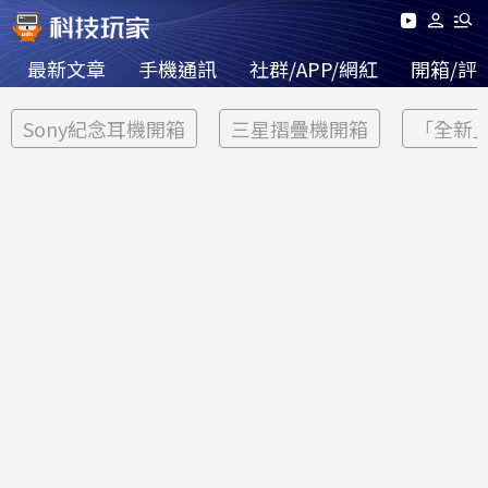
最新文章
手機通訊
社群/APP/網紅
開箱/評
Sony紀念耳機開箱
三星摺疊機開箱
「全新