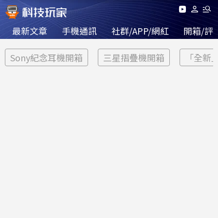
最新文章
手機通訊
社群/APP/網紅
開箱/評
Sony紀念耳機開箱
三星摺疊機開箱
「全新