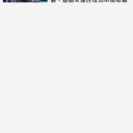
碁、華碩考慮改採用中國長鑫
存儲晶片
討論區
共有
0
則留言
規範
回覆
還沒有留言，成為第一個發言的人吧！