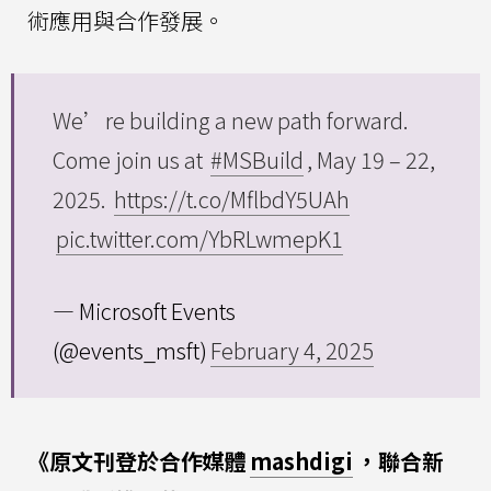
術應用與合作發展。
We’re building a new path forward.
Come join us at
#MSBuild
, May 19 – 22,
2025.
https://t.co/MflbdY5UAh
pic.twitter.com/YbRLwmepK1
— Microsoft Events
(@events_msft)
February 4, 2025
《原文刊登於合作媒體
mashdigi
，聯合新