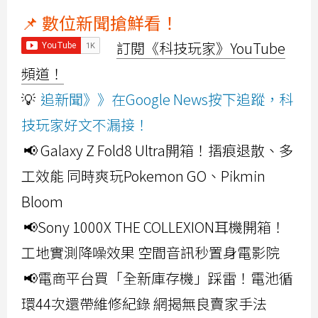
📌 數位新聞搶鮮看！
訂閱《科技玩家》YouTube
頻道！
💡
追新聞》》在Google News按下追蹤，科
技玩家好文不漏接！
📢 Galaxy Z Fold8 Ultra開箱！摺痕退散、多
工效能 同時爽玩Pokemon GO、Pikmin
Bloom
📢Sony 1000X THE COLLEXION耳機開箱！
工地實測降噪效果 空間音訊秒置身電影院
📢電商平台買「全新庫存機」踩雷！電池循
環44次還帶維修紀錄 網揭無良賣家手法