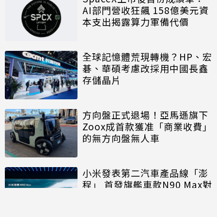
AI部門營收狂飆 158億美元資
本支出揭露算力軍備代價
全球記憶體荒現轉機？HP、宏
碁、華碩考慮改採用中國長鑫
存儲晶片
方向盤正式退場！亞馬遜旗下
Zoox成首款獲准「商業收費」
的無方向盤無人車
小米發表第二汽車產品線「澎
程」 首發旗艦車款N90 Max對
決理想、問界