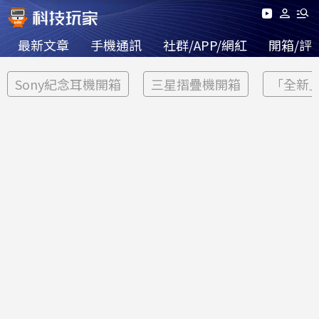
最新文章
手機通訊
社群/APP/網紅
開箱/評
Sony紀念耳機開箱
三星摺疊機開箱
「全新