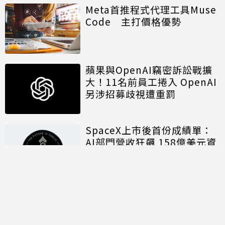
Meta首推程式代理工具Muse
Code 主打價格優勢
蘋果與OpenAI竊密訴訟戰擴
大！11名前員工捲入 OpenAI
另涉招募歧視遭重罰
SpaceX上市後首份成績單：
AI部門營收狂飆 158億美元資
本支出揭露算力軍備代價
討論區