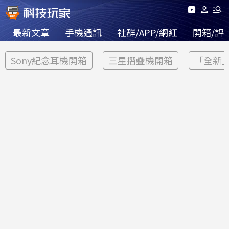
最新文章
手機通訊
社群/APP/網紅
開箱/評
Sony紀念耳機開箱
三星摺疊機開箱
「全新