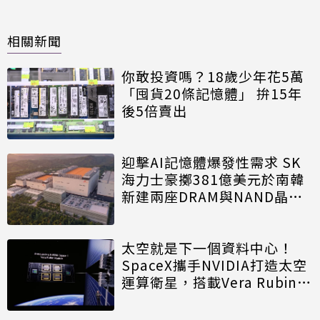
相關新聞
你敢投資嗎？18歲少年花5萬
「囤貨20條記憶體」 拚15年
後5倍賣出
迎擊AI記憶體爆發性需求 SK
海力士豪擲381億美元於南韓
新建兩座DRAM與NAND晶圓
廠
太空就是下一個資料中心！
SpaceX攜手NVIDIA打造太空
運算衛星，搭載Vera Rubin運
算模組