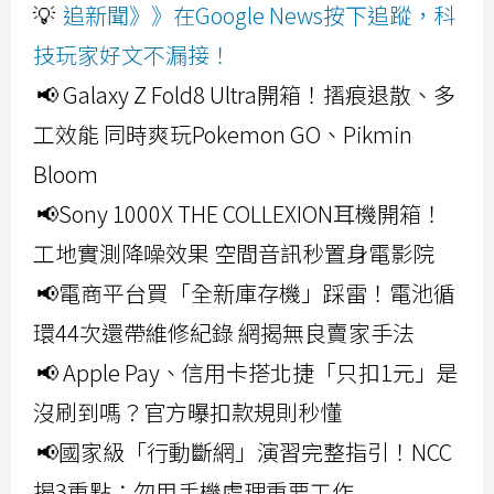
💡
追新聞》》在Google News按下追蹤，科
技玩家好文不漏接！
📢 Galaxy Z Fold8 Ultra開箱！摺痕退散、多
工效能 同時爽玩Pokemon GO、Pikmin
Bloom
📢Sony 1000X THE COLLEXION耳機開箱！
工地實測降噪效果 空間音訊秒置身電影院
📢電商平台買「全新庫存機」踩雷！電池循
環44次還帶維修紀錄 網揭無良賣家手法
📢 Apple Pay、信用卡搭北捷「只扣1元」是
沒刷到嗎？官方曝扣款規則秒懂
📢國家級「行動斷網」演習完整指引！NCC
揭3重點：勿用手機處理重要工作