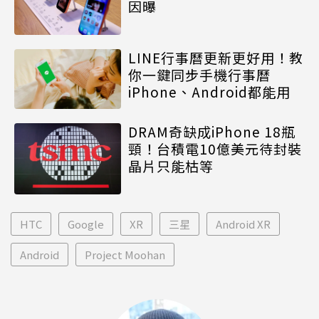
因曝
LINE行事曆更新更好用！教
你一鍵同步手機行事曆
iPhone、Android都能用
DRAM奇缺成iPhone 18瓶
頸！台積電10億美元待封裝
晶片只能枯等
HTC
Google
XR
三星
Android XR
Android
Project Moohan