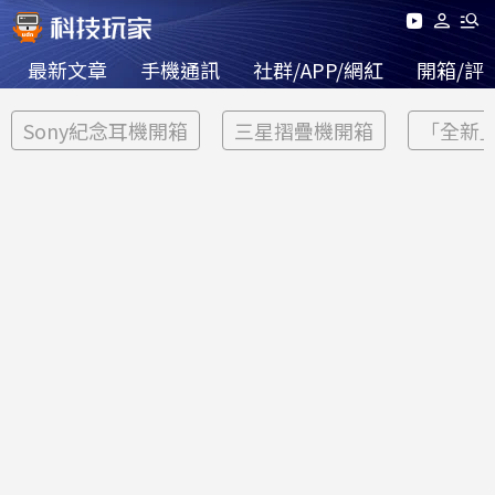
最新文章
手機通訊
社群/APP/網紅
開箱/評
Sony紀念耳機開箱
三星摺疊機開箱
「全新