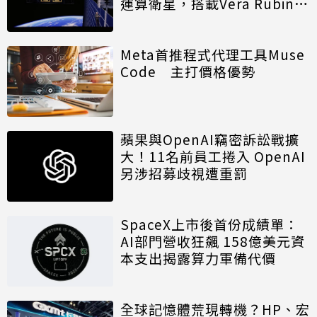
運算衛星，搭載Vera Rubin運
算模組
Meta首推程式代理工具Muse
Code 主打價格優勢
蘋果與OpenAI竊密訴訟戰擴
大！11名前員工捲入 OpenAI
另涉招募歧視遭重罰
SpaceX上市後首份成績單：
AI部門營收狂飆 158億美元資
本支出揭露算力軍備代價
全球記憶體荒現轉機？HP、宏