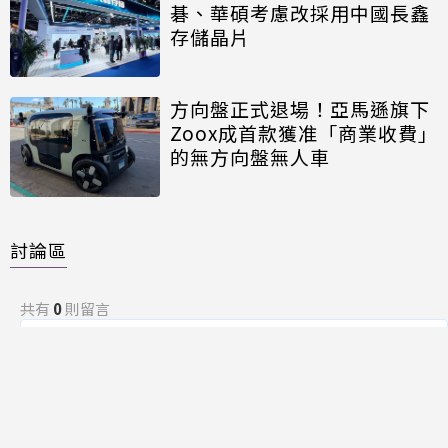
碁、華碩考慮改採用中國長鑫
存儲晶片
方向盤正式退場！亞馬遜旗下
Zoox成首款獲准「商業收費」
的無方向盤無人車
討論區
共有
0
則留言