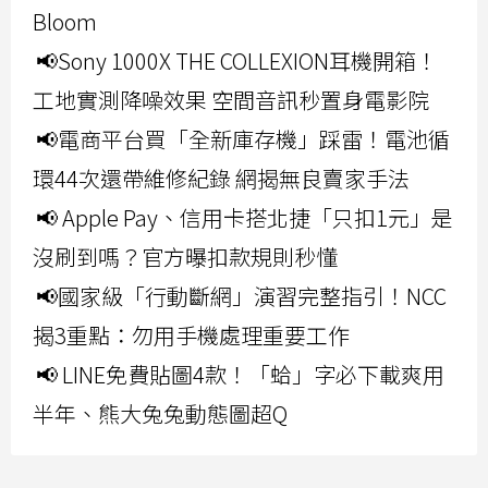
Bloom
📢Sony 1000X THE COLLEXION耳機開箱！
工地實測降噪效果 空間音訊秒置身電影院
📢電商平台買「全新庫存機」踩雷！電池循
環44次還帶維修紀錄 網揭無良賣家手法
📢 Apple Pay、信用卡搭北捷「只扣1元」是
沒刷到嗎？官方曝扣款規則秒懂
📢國家級「行動斷網」演習完整指引！NCC
揭3重點：勿用手機處理重要工作
📢 LINE免費貼圖4款！「蛤」字必下載爽用
半年、熊大兔兔動態圖超Q