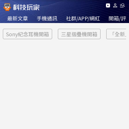
最新文章
手機通訊
社群/APP/網紅
開箱/評
Sony紀念耳機開箱
三星摺疊機開箱
「全新