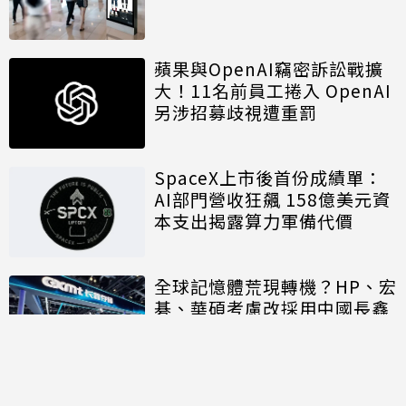
蘋果與OpenAI竊密訴訟戰擴
大！11名前員工捲入 OpenAI
另涉招募歧視遭重罰
SpaceX上市後首份成績單：
AI部門營收狂飆 158億美元資
本支出揭露算力軍備代價
全球記憶體荒現轉機？HP、宏
碁、華碩考慮改採用中國長鑫
存儲晶片