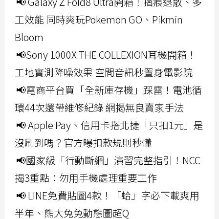
📢 Galaxy Z Fold8 Ultra開箱！摺痕退散、多
工效能 同時爽玩Pokemon GO、Pikmin
Bloom
📢Sony 1000X THE COLLEXION耳機開箱！
工地實測降噪效果 空間音訊秒置身電影院
📢電商平台買「全新庫存機」踩雷！電池循
環44次還帶維修紀錄 網揭無良賣家手法
📢 Apple Pay、信用卡搭北捷「只扣1元」是
沒刷到嗎？官方曝扣款規則秒懂
📢國家級「行動斷網」演習完整指引！NCC
揭3重點：勿用手機處理重要工作
📢 LINE免費貼圖4款！「蛤」字必下載爽用
半年、熊大兔兔動態圖超Q