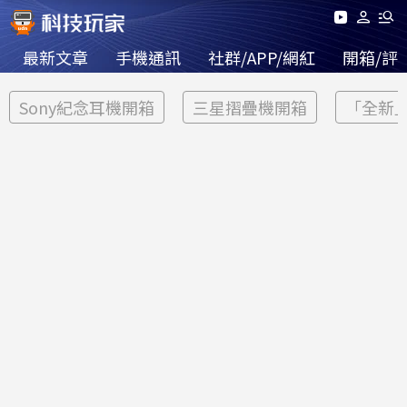
最新文章
手機通訊
社群/APP/網紅
開箱/評
Sony紀念耳機開箱
三星摺疊機開箱
「全新