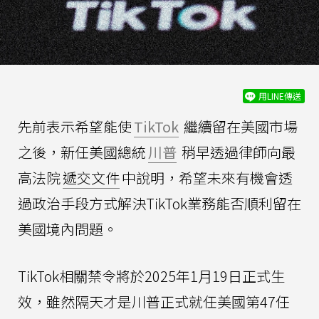
用LINE傳送
先前表示希望能使
TikTok
繼續留在美國市場
之後，新任美國總統
川普
稍早透過律師向最
高法院
遞交文件
中說明，希望未來有機會透
過政治手段方式解決TikTok業務能否順利留在
美國境內問題。
TikTok相關禁令將於2025年1月19日正式生
效，雖然隔天才是川普正式就任美國第47任