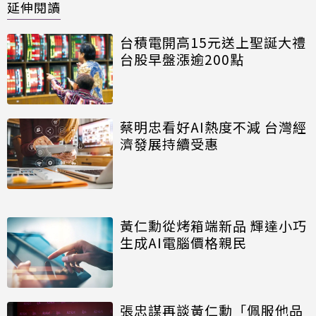
延伸閱讀
台積電開高15元送上聖誕大禮
台股早盤漲逾200點
蔡明忠看好AI熱度不減 台灣經
濟發展持續受惠
黃仁勳從烤箱端新品 輝達小巧
生成AI電腦價格親民
張忠謀再談黃仁勳「佩服他品