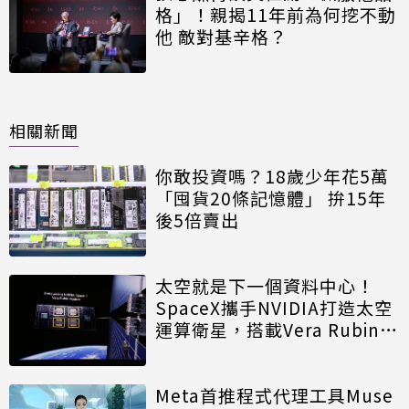
格」！親揭11年前為何挖不動
他 敵對基辛格？
相關新聞
你敢投資嗎？18歲少年花5萬
「囤貨20條記憶體」 拚15年
後5倍賣出
太空就是下一個資料中心！
SpaceX攜手NVIDIA打造太空
運算衛星，搭載Vera Rubin運
算模組
Meta首推程式代理工具Muse