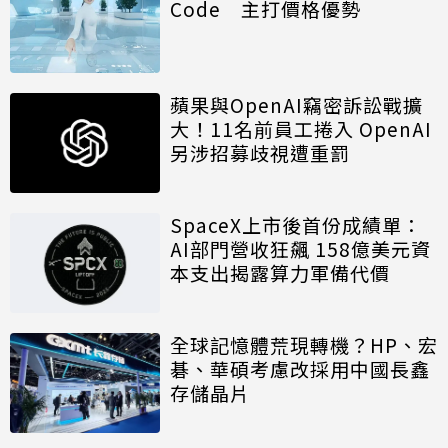
Code 主打價格優勢
蘋果與OpenAI竊密訴訟戰擴
大！11名前員工捲入 OpenAI
另涉招募歧視遭重罰
SpaceX上市後首份成績單：
AI部門營收狂飆 158億美元資
本支出揭露算力軍備代價
全球記憶體荒現轉機？HP、宏
碁、華碩考慮改採用中國長鑫
存儲晶片