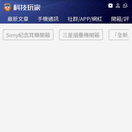
最新文章
手機通訊
社群/APP/網紅
開箱/評
Sony紀念耳機開箱
三星摺疊機開箱
「全新