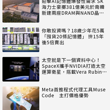
迎擊AI記憶體爆發性需求 SK
海力士豪擲381億美元於南韓
新建兩座DRAM與NAND晶圓
廠
你敢投資嗎？18歲少年花5萬
「囤貨20條記憶體」 拚15年
後5倍賣出
太空就是下一個資料中心！
SpaceX攜手NVIDIA打造太空
運算衛星，搭載Vera Rubin運
算模組
Meta首推程式代理工具Muse
Code 主打價格優勢