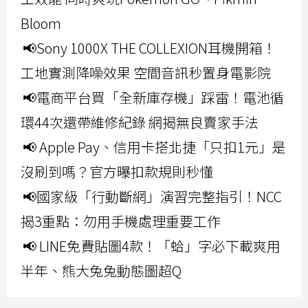
Bloom
📢Sony 1000X THE COLLEXION耳機開箱！
工地實測降噪效果 空間音訊秒置身電影院
📢電商平台買「全新庫存機」踩雷！電池循
環44次還帶維修紀錄 網揭無良賣家手法
📢 Apple Pay、信用卡搭北捷「只扣1元」是
沒刷到嗎？官方曝扣款規則秒懂
📢國家級「行動斷網」演習完整指引！NCC
揭3重點：勿用手機處理重要工作
📢 LINE免費貼圖4款！「蛤」字必下載爽用
半年、熊大兔兔動態圖超Q