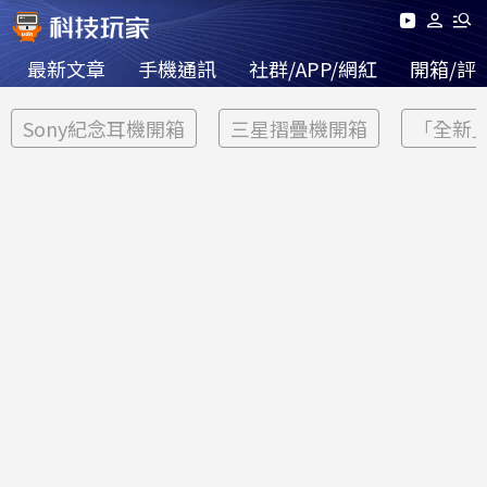
最新文章
手機通訊
社群/APP/網紅
開箱/評
Sony紀念耳機開箱
三星摺疊機開箱
「全新