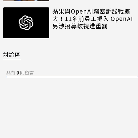
蘋果與OpenAI竊密訴訟戰擴
大！11名前員工捲入 OpenAI
另涉招募歧視遭重罰
討論區
共有
0
則留言
規範
回覆