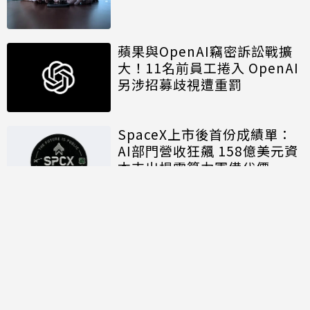
蘋果與OpenAI竊密訴訟戰擴
大！11名前員工捲入 OpenAI
另涉招募歧視遭重罰
SpaceX上市後首份成績單：
AI部門營收狂飆 158億美元資
本支出揭露算力軍備代價
討論區
共有
0
則留言