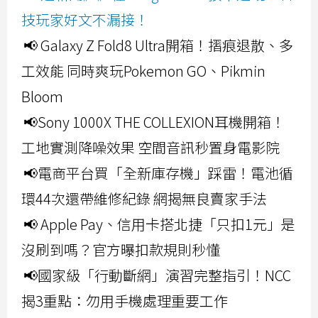
技玩家好文不漏接！
📢 Galaxy Z Fold8 Ultra開箱！摺痕退散、多
工效能 同時爽玩Pokemon GO、Pikmin
Bloom
📢Sony 1000X THE COLLEXION耳機開箱！
工地實測降噪效果 空間音訊秒置身電影院
📢電商平台買「全新庫存機」踩雷！電池循
環44次還帶維修紀錄 網揭無良賣家手法
📢 Apple Pay、信用卡搭北捷「只扣1元」是
沒刷到嗎？官方曝扣款規則秒懂
📢國家級「行動斷網」演習完整指引！NCC
揭3重點：勿用手機處理重要工作