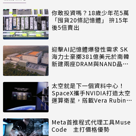
你敢投資嗎？18歲少年花5萬
「囤貨20條記憶體」 拚15年
後5倍賣出
迎擊AI記憶體爆發性需求 SK
海力士豪擲381億美元於南韓
新建兩座DRAM與NAND晶圓
廠
太空就是下一個資料中心！
SpaceX攜手NVIDIA打造太空
運算衛星，搭載Vera Rubin運
算模組
Meta首推程式代理工具Muse
Code 主打價格優勢