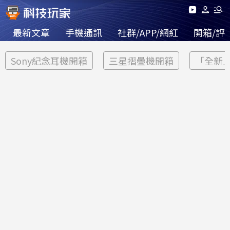
最新文章
手機通訊
社群/APP/網紅
開箱/評
Sony紀念耳機開箱
三星摺疊機開箱
「全新