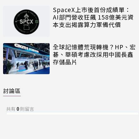
SpaceX上市後首份成績單：
AI部門營收狂飆 158億美元資
本支出揭露算力軍備代價
全球記憶體荒現轉機？HP、宏
碁、華碩考慮改採用中國長鑫
存儲晶片
討論區
共有
0
則留言