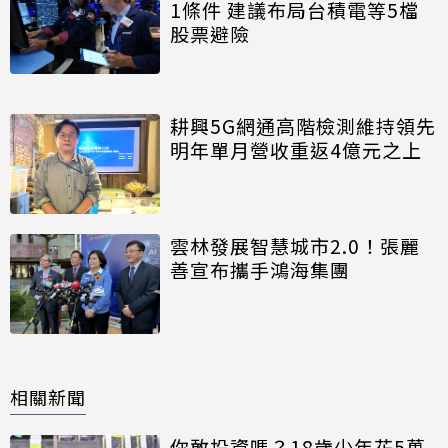
1條件 建議布局台積電等5檔
股票避險
耕興5G網通高階檢測維持領先
明年單月營收重返4億元之上
雲林發展智慧城市2.0！張麗
善宣布攜手鴻海集團
相關新聞
你敢投資嗎？18歲少年花5萬