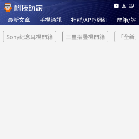
最新文章
手機通訊
社群/APP/網紅
開箱/評
Sony紀念耳機開箱
三星摺疊機開箱
「全新