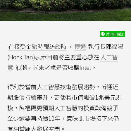
用LINE傳送
在接受金融時報訪談時
，
博通
執行長陳福陽
(Hock Tan)表示目前將主要重心放在
人工智
慧
浪潮，尚未考慮是否收購Intel。
得利於當前人工智慧技術發展趨勢，博通近
期股價持續攀升，更使其市值飆破1兆美元規
模，陳福陽更預期人工智慧的投資戰備競爭
至少還要再持續10年，意味此市場接下來仍
有相當龐大發展空間。