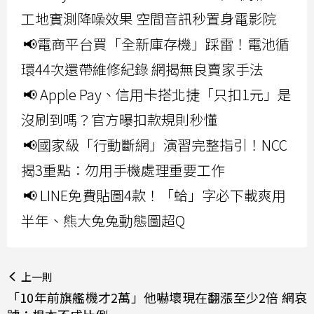
工地實測降噪效果 空間音訊秒置身電影院
📢電商平台買「全新庫存機」踩雷！電池循
環44次還帶維修紀錄 網揭無良賣家手法
📢 Apple Pay、信用卡搭北捷「只扣1元」是
沒刷到嗎？官方曝扣款規則秒懂
📢國家級「行動斷網」演習完整指引！NCC
揭3重點：勿用手機處理重要工作
📢 LINE免費貼圖4款！「蛤」字必下載爽用
半年、熊大兔兔動態圖超Q
上一則
「10年前旗艦機才2萬」他嚇壞現在翻漲至少2倍 網哀