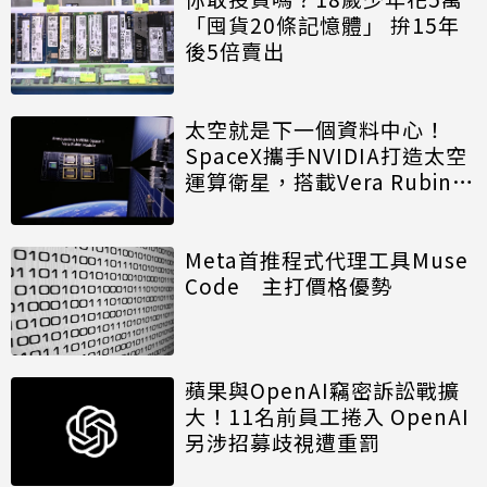
「囤貨20條記憶體」 拚15年
後5倍賣出
太空就是下一個資料中心！
SpaceX攜手NVIDIA打造太空
運算衛星，搭載Vera Rubin運
算模組
Meta首推程式代理工具Muse
Code 主打價格優勢
蘋果與OpenAI竊密訴訟戰擴
大！11名前員工捲入 OpenAI
另涉招募歧視遭重罰