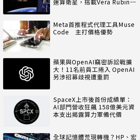
運算衛星，搭載Vera Rubin運
算模組
Meta首推程式代理工具Muse
Code 主打價格優勢
蘋果與OpenAI竊密訴訟戰擴
大！11名前員工捲入 OpenAI
另涉招募歧視遭重罰
SpaceX上市後首份成績單：
AI部門營收狂飆 158億美元資
本支出揭露算力軍備代價
全球記憶體荒現轉機？HP、宏