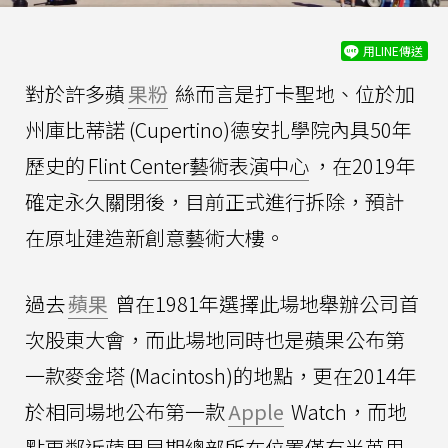
用LINE傳送
對於許多蘋
果粉
絲而言是打卡聖地、位於加
州庫比蒂諾 (Cupertino)德安扎學院內具50年
歷史的
Flint Center藝術表演中心
，在2019年
確定永久關閉後，目前正式進行拆除，預計
在原址建造新創意藝術大樓。
過去
蘋果
曾在1981年選擇此場地舉辦公司首
次股東大會，而此場地同時也是蘋果公布第
一款麥金塔 (Macintosh)的地點，更在2014年
於相同場地公布第一款
Apple
Watch，而地
點更鄰近蘋果早期總部所在位置僅有半英里