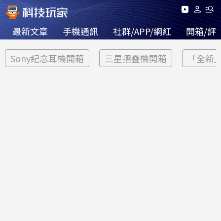
最新文章
手機通訊
社群/APP/網紅
開箱/評
Sony紀念耳機開箱
三星摺疊機開箱
「全新