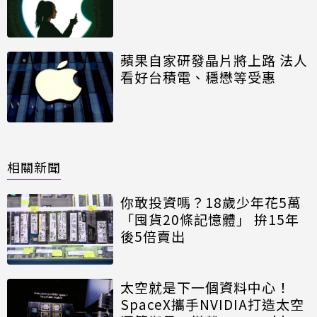
蘋果自家研發晶片將上路 法人
看好台積電、穩懋等受惠
相關新聞
你敢投資嗎？18歲少年花5萬
「囤貨20條記憶體」 拚15年
後5倍賣出
太空就是下一個資料中心！
SpaceX攜手NVIDIA打造太空