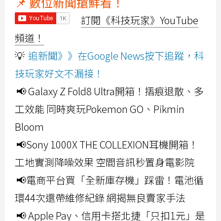
📌 數位新聞搶鮮看！
訂閱《科技玩家》YouTube
頻道！
💡
追新聞》》在Google News按下追蹤，科
技玩家好文不漏接！
📢 Galaxy Z Fold8 Ultra開箱！摺痕退散、多
工效能 同時爽玩Pokemon GO、Pikmin
Bloom
📢Sony 1000X THE COLLEXION耳機開箱！
工地實測降噪效果 空間音訊秒置身電影院
📢電商平台買「全新庫存機」踩雷！電池循
環44次還帶維修紀錄 網揭無良賣家手法
📢 Apple Pay、信用卡搭北捷「只扣1元」是