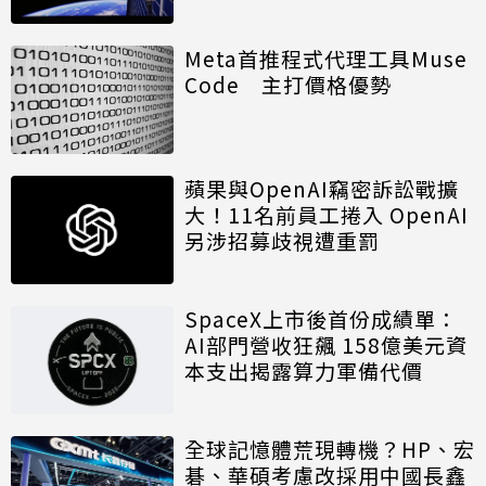
算模組
Meta首推程式代理工具Muse
Code 主打價格優勢
蘋果與OpenAI竊密訴訟戰擴
大！11名前員工捲入 OpenAI
另涉招募歧視遭重罰
SpaceX上市後首份成績單：
AI部門營收狂飆 158億美元資
本支出揭露算力軍備代價
全球記憶體荒現轉機？HP、宏
碁、華碩考慮改採用中國長鑫