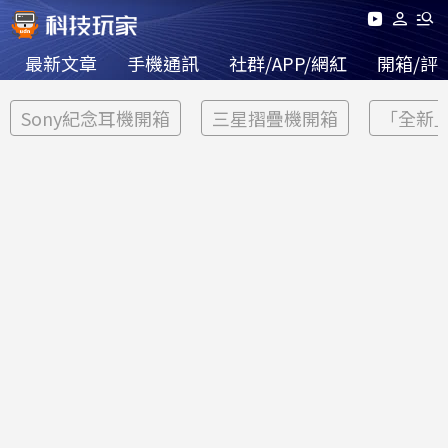
最新文章
手機通訊
社群/APP/網紅
開箱/評
Sony紀念耳機開箱
三星摺疊機開箱
「全新