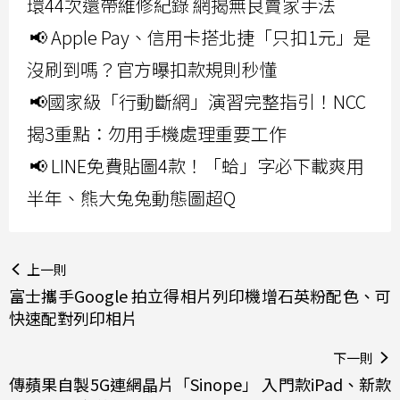
環44次還帶維修紀錄 網揭無良賣家手法
📢 Apple Pay、信用卡搭北捷「只扣1元」是
沒刷到嗎？官方曝扣款規則秒懂
📢國家級「行動斷網」演習完整指引！NCC
揭3重點：勿用手機處理重要工作
📢 LINE免費貼圖4款！「蛤」字必下載爽用
半年、熊大兔兔動態圖超Q
上一則
富士攜手Google 拍立得相片列印機增石英粉配色、可
快速配對列印相片
下一則
傳蘋果自製5G連網晶片「Sinope」 入門款iPad、新款