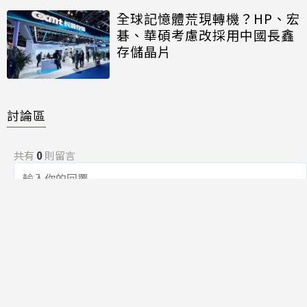
全球記憶體荒現轉機？HP、宏
碁、華碩考慮改採用中國長鑫
存儲晶片
討論區
共有
0
則留言
規範
回覆