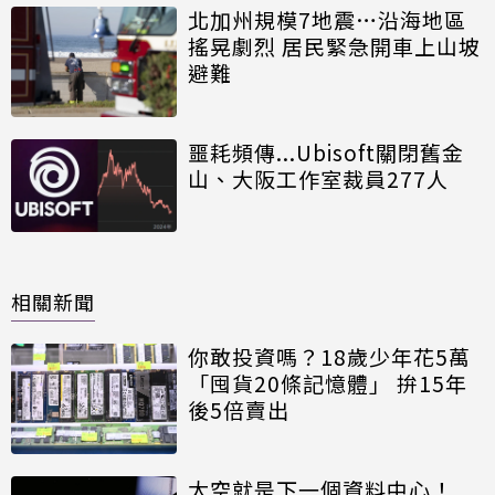
北加州規模7地震…沿海地區
搖晃劇烈 居民緊急開車上山坡
避難
噩耗頻傳...Ubisoft關閉舊金
山、大阪工作室裁員277人
相關新聞
你敢投資嗎？18歲少年花5萬
「囤貨20條記憶體」 拚15年
後5倍賣出
太空就是下一個資料中心！