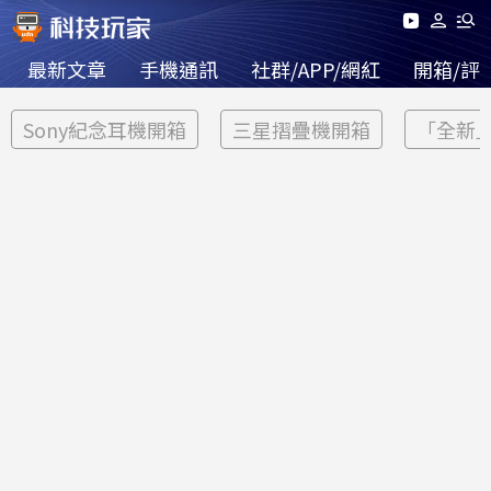
最新文章
手機通訊
社群/APP/網紅
開箱/評
Sony紀念耳機開箱
三星摺疊機開箱
「全新