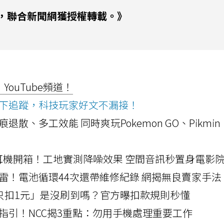
，聯合新聞網獲授權轉載。》
ouTube頻道！
ws按下追蹤，科技玩家好文不漏接！
a開箱！摺痕退散、多工效能 同時爽玩Pokemon GO、Pikmin
LLEXION耳機開箱！工地實測降噪效果 空間音訊秒置身電影
雷！電池循環44次還帶維修紀錄 網揭無良賣家手法
北捷「只扣1元」是沒刷到嗎？官方曝扣款規則秒懂
指引！NCC揭3重點：勿用手機處理重要工作