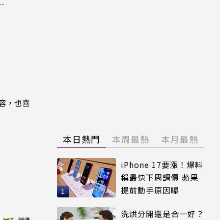
關
內容，也喜
本日熱門
本周最熱
本月最熱
iPhone 17要漲！爆料
稱最快下周調價 蘋果
提前動手原因曝
洗烘分開還是合一好？