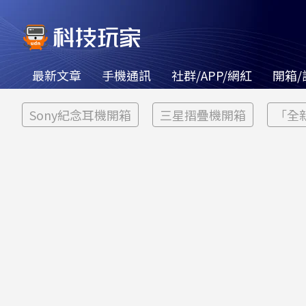
最新文章
手機通訊
社群/APP/網紅
開箱/
Sony紀念耳機開箱
三星摺疊機開箱
「全