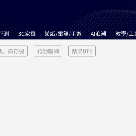
評測
3C家電
遊戲/電競/手遊
AI浪潮
教學/工
新」庫存機
行動斷網
蘋果BTS