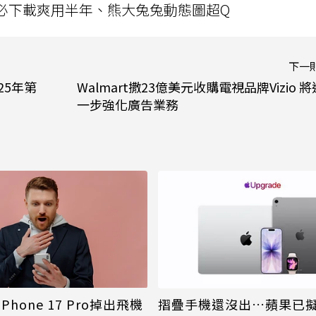
」字必下載爽用半年、熊大兔兔動態圖超Q
下一
25年第
Walmart撒23億美元收購電視品牌Vizio 將
一步強化廣告業務
Phone 17 Pro掉出飛機
摺疊手機還沒出…蘋果已