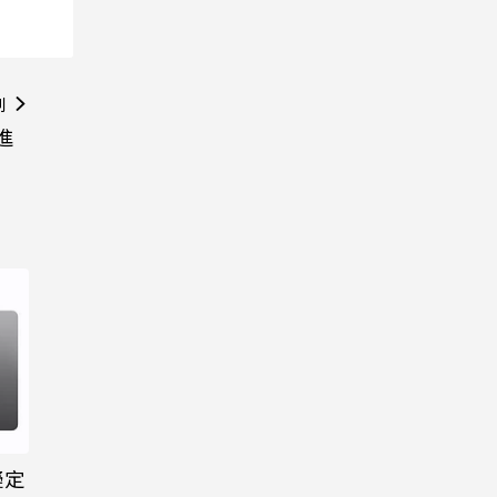
則
進
擬定