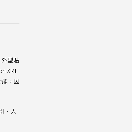
，外型貼
 XR1
功能，因
識別、人