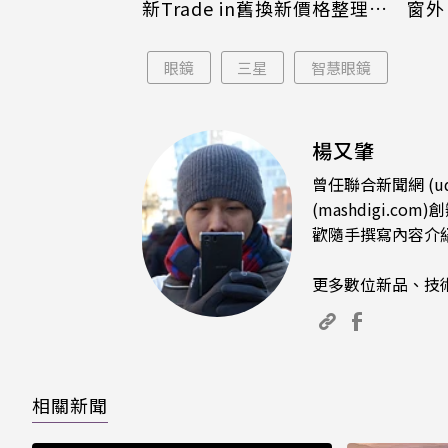
新Trade in舊換新價格整理 6
窗外
款掉價、它少700元
壞
眼鏡
三星
智慧眼鏡
楊又肇
曾任聯合新聞網 (u
(mashdigi
歡隨手撰寫內容介
更多數位新品、技
相關新聞