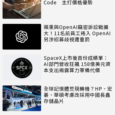
Code 主打價格優勢
蘋果與OpenAI竊密訴訟戰擴
大！11名前員工捲入 OpenAI
另涉招募歧視遭重罰
SpaceX上市後首份成績單：
AI部門營收狂飆 158億美元資
本支出揭露算力軍備代價
全球記憶體荒現轉機？HP、宏
碁、華碩考慮改採用中國長鑫
存儲晶片