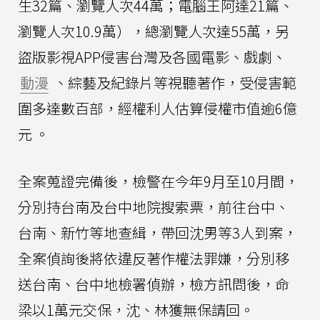
生32篇、瀏覽人次44萬；電腦王阿達21篇、
瀏覽人次10.9萬），總瀏覽人次達55萬，另
盜版影視APP侵害台灣及各國電影、戲劇、
動漫
、綜藝及紀錄片等視聽著作，受侵害範
圍多達數百部，經權利人估算侵權市值逾6億
元 。
全案蒐證完備後，檢警在今年9月至10月間，
分別持台南及台中地院搜索票，前往台中、
台南、新竹等地查緝，帶回沈男等3人到案，
全案偵詢後將依違反著作權法罪嫌，分別移
送台南、台中地檢署偵辦，檢方訊問後，命
梁以1萬元交保，沈、林獲無保請回。