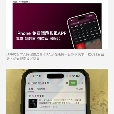
刑事局智財大隊破獲沈男等3人涉在網路平台教學民眾下載軟體看盜
版。記者陳宏睿／翻攝