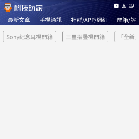
最新文章
手機通訊
社群/APP/網紅
開箱/評
Sony紀念耳機開箱
三星摺疊機開箱
「全新