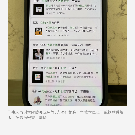
刑事局智財大隊破獲沈男等3人涉在網路平台教學民眾下載軟體看盜
版。記者陳宏睿／翻攝