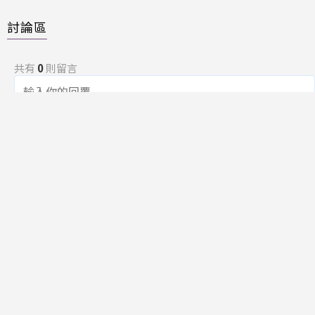
討論區
共有
0
則留言
規範
回覆
還沒有留言，成為第一個發言的人吧！