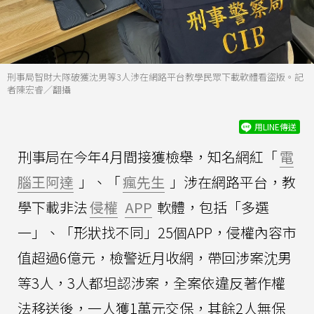
刑事局智財大隊破獲沈男等3人涉在網路平台教學民眾下載軟體看盜版。記
者陳宏睿／翻攝
用LINE傳送
刑事局在今年4月間接獲檢舉，知名網紅「
電
腦王阿達
」、「
瘋先生
」涉在網路平台，教
學下載非法
侵權
APP
軟體，包括「多選
一」、「形狀找不同」25個APP，侵權內容市
值超過6億元，檢警近月收網，帶回涉案沈男
等3人，3人都坦認涉案，全案依違反著作權
法移送後，一人獲1萬元交保，其餘2人無保