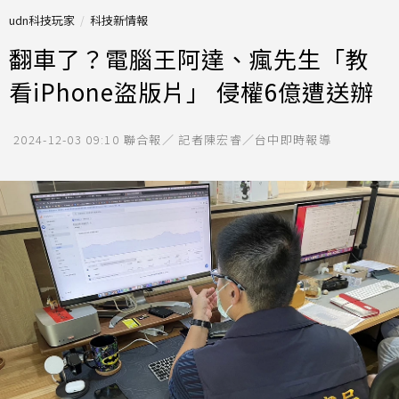
udn科技玩家
科技新情報
翻車了？電腦王阿達、瘋先生「教
看iPhone盜版片」 侵權6億遭送辦
2024-12-03 09:10
聯合報／ 記者陳宏睿／台中即時報導