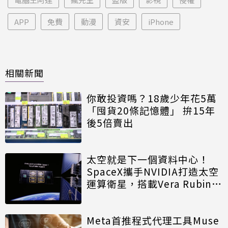
APP
免費
動漫
資安
iPhone
相關新聞
你敢投資嗎？18歲少年花5萬
「囤貨20條記憶體」 拚15年
後5倍賣出
太空就是下一個資料中心！
SpaceX攜手NVIDIA打造太空
運算衛星，搭載Vera Rubin運
算模組
Meta首推程式代理工具Muse