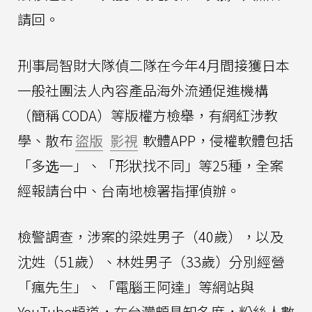
請回。
刑事局智財大隊偵二隊在今年4月間接獲日本
一般社團法人內容產品海外流通促進機構
（簡稱 CODA）等版權方檢舉，有網紅涉教
學、散布
盜版
影視
軟體APP，侵權軟體包括
「多选一」、「形狀找不同」等25種，全案
經報請台中、台南地檢署指揮偵辦。
檢警調查，涉案的梁姓男子（40歲），以及
沈姓（51歲）、林姓男子（33歲）分別經營
「瘋先生」、「電腦王阿達」等網站與
YouTube頻道，在台灣頗具知名度，粉絲人數