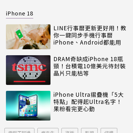
iPhone 18
LINE行事曆更新更好用！教
你一鍵同步手機行事曆
iPhone、Android都能用
DRAM奇缺成iPhone 18瓶
頸！台積電10億美元待封裝
晶片只能枯等
iPhone Ultra摺疊機「5大
特點」配得起Ultra名字！
果粉看完更心動
電腦王阿達
瘋先生
盜版
影視
侵權