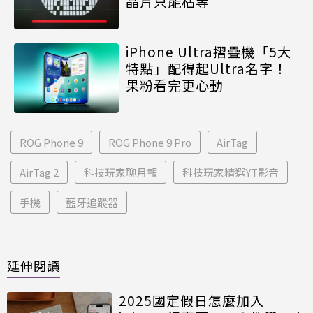
晶片只能枯等
iPhone Ultra摺疊機「5大
特點」配得起Ultra名字！
果粉看完更心動
ROG Phone 9
ROG Phone 9 Pro
AirTag
AirTag 2
科技玩家聊月報
科技玩家精選YT影音
手機
藍牙追蹤器
延伸閱讀
2025國定假日怎麼加入