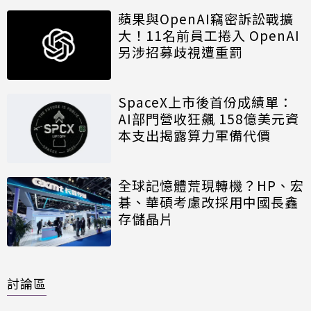
蘋果與OpenAI竊密訴訟戰擴
大！11名前員工捲入 OpenAI
另涉招募歧視遭重罰
SpaceX上市後首份成績單：
AI部門營收狂飆 158億美元資
本支出揭露算力軍備代價
全球記憶體荒現轉機？HP、宏
碁、華碩考慮改採用中國長鑫
存儲晶片
討論區