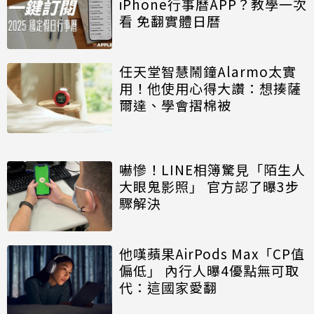
iPhone行事曆APP？教學一次
看 免翻實體日曆
任天堂智慧鬧鐘Alarmo太實
用！他使用心得大讚：想揍薩
爾達、學會摺棉被
嚇慘！LINE相簿驚見「陌生人
大眼鬼影照」 官方認了曝3步
驟解決
他嘆蘋果AirPods Max「CP值
偏低」 內行人曝4優點無可取
代：這國家愛翻