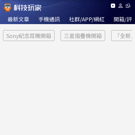
最新文章
手機通訊
社群/APP/網紅
開箱/評
Sony紀念耳機開箱
三星摺疊機開箱
「全新