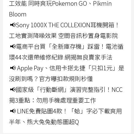
工效能 同時爽玩Pokemon GO、Pikmin
Bloom
📢Sony 1000X THE COLLEXION耳機開箱！
工地實測降噪效果 空間音訊秒置身電影院
📢電商平台買「全新庫存機」踩雷！電池循
環44次還帶維修紀錄 網揭無良賣家手法
📢 Apple Pay、信用卡搭北捷「只扣1元」是
沒刷到嗎？官方曝扣款規則秒懂
📢國家級「行動斷網」演習完整指引！NCC
揭3重點：勿用手機處理重要工作
📢 LINE免費貼圖4款！「蛤」字必下載爽用
半年、熊大兔兔動態圖超Q