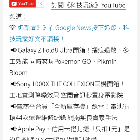
訂閱《科技玩家》YouTube
頻道！
💡
追新聞》》在Google News按下追蹤，科
技玩家好文不漏接！
📢 Galaxy Z Fold8 Ultra開箱！摺痕退散、多
工效能 同時爽玩Pokemon GO、Pikmin
Bloom
📢Sony 1000X THE COLLEXION耳機開箱！
工地實測降噪效果 空間音訊秒置身電影院
📢電商平台買「全新庫存機」踩雷！電池循
環44次還帶維修紀錄 網揭無良賣家手法
📢 Apple Pay、信用卡搭北捷「只扣1元」是
沒刷到嗎？官方曝扣款規則秒懂