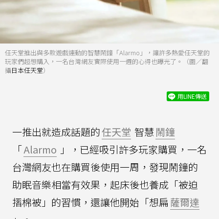
任天堂推出與多款遊戲連動的智慧鬧鐘「Alarmo」，讓許多熱愛任天堂的
玩家們超想購入，一名台灣網友實際使用一週的心得也曝光了。（圖／翻
攝
日本任天堂
）
用LINE傳送
一推出就造成話題的
任天堂
智慧
鬧鐘
「
Alarmo
」，已經吸引許多玩家購買，一名
台灣網友也在購買後使用一周，發現鬧鐘的
助眠音樂相當有效果，起床後也養成「被迫
摺棉被」的習慣，還讓他開始「想扁
薩爾達