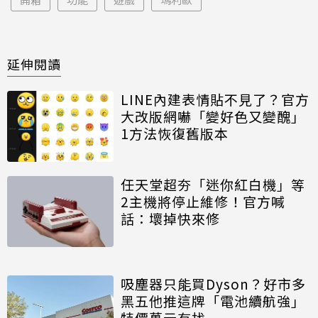
延伸閱讀
LINE內建表情貼不見了？官方
大改版網嚇「變好色又變醜」
1方法恢復舊版本
任天堂超夯「迷你紅白機」等
2主機將停止維修！官方喊
話：壞掉快來修
吸塵器只能買Dyson？好市多
黑五他推這牌「電池續航強」
特價萬元有找