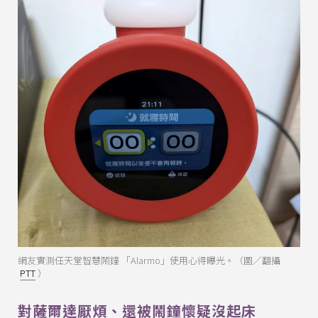
網友實測任天堂智慧鬧鐘 「Alarmo」使用心得曝光。（圖／翻攝
PTT
）
對薩爾達厭煩、還被鬧鐘懷疑沒起床