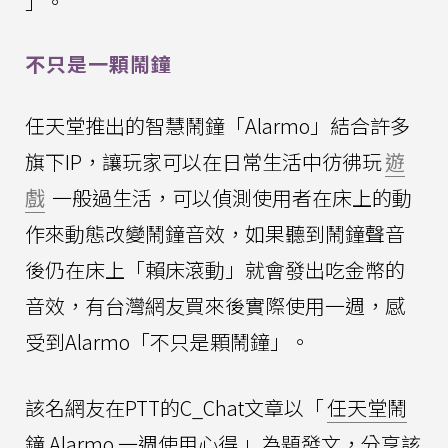
」。
不只是一顆鬧鐘
任天堂推出的智慧鬧鐘「Alarmo」結合許多
旗下IP，讓玩家可以在日常生活中彷彿玩
遊
戲
一般過生活，可以偵測使用者在床上的動
作來動態改變鬧鐘音效，如果聽到鬧鐘聲音
後仍在床上「賴床滾動」就會發出吃金幣的
音效，有台灣網友買來後實際使用一週，感
受到Alarmo「不只是顆鬧鐘」。
該名網友在PTT的C_Chat文章以「
任天堂鬧
鐘 Alarmo 一週使用心得
」為題發文，分享該