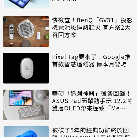
快檢查！BenQ「GV31」投影
機電池恐過熱起火 官方祭2大
召回方案
Pixel Tag要來了！Google推
首款智慧追蹤器 傳本月登場
華碩「追劇神器」強勢回歸！
ASUS Pad簡單動手玩 12.2吋
雙層OLED帶來極致「Me
Time」
被砍了5年的經典功能終於回