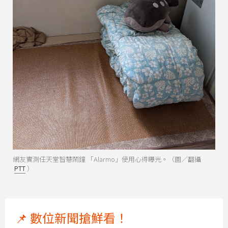
網友實測任天堂智慧鬧鐘 「Alarmo」使用心得曝光。（圖／翻攝
PTT
）
📌 數位新聞搶鮮看！