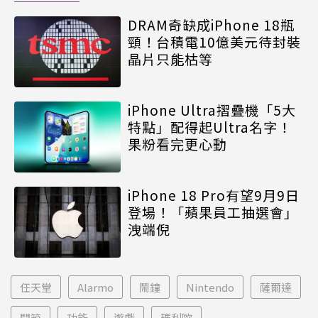
DRAM奇缺成iPhone 18瓶
頸！台積電10億美元待封裝
晶片只能枯等
iPhone Ultra摺疊機「5大
特點」配得起Ultra名字！
果粉看完更心動
iPhone 18 Pro有望9月9日
登場！「蘋果員工抽選會」
洩端倪
任天堂
Alarmo
鬧鐘
Nintendo
薩爾達
開箱
功能
遊戲
瑪利歐