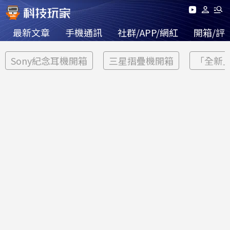
最新文章
手機通訊
社群/APP/網紅
開箱/評
Sony紀念耳機開箱
三星摺疊機開箱
「全新