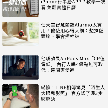
iPhone行事曆APP？教學一次
看 免翻實體日曆
任天堂智慧鬧鐘Alarmo太實
用！他使用心得大讚：想揍薩
爾達、學會摺棉被
他嘆蘋果AirPods Max「CP值
偏低」 內行人曝4優點無可取
代：這國家愛翻
嚇慘！LINE相簿驚見「陌生人
大眼鬼影照」 官方認了曝3步
驟解決