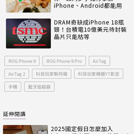
iPhone、Android都能用
DRAM奇缺成iPhone 18瓶
頸！台積電10億美元待封裝
晶片只能枯等
ROG Phone 9
ROG Phone 9 Pro
AirTag
AirTag 2
科技玩家聊月報
科技玩家精選YT影音
手機
藍牙追蹤器
延伸閱讀
2025國定假日怎麼加入