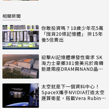
相關新聞
你敢投資嗎？18歲少年花5萬
「囤貨20條記憶體」 拚15年
後5倍賣出
迎擊AI記憶體爆發性需求 SK
海力士豪擲381億美元於南韓
新建兩座DRAM與NAND晶圓
廠
太空就是下一個資料中心！
SpaceX攜手NVIDIA打造太空
運算衛星，搭載Vera Rubin運
算模組