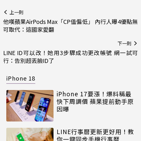
上一則
他嘆蘋果AirPods Max「CP值偏低」 內行人曝4優點無
可取代：這國家愛翻
下一則
LINE ID可以改！她用3步驟成功更改帳號 網一試可
行：告別超丟臉ID了
iPhone 18
iPhone 17要漲！爆料稱最
快下周調價 蘋果提前動手原
因曝
LINE行事曆更新更好用！教
你一鍵同步手機行事曆