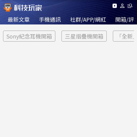
最新文章
手機通訊
社群/APP/網紅
開箱/評
Sony紀念耳機開箱
三星摺疊機開箱
「全新