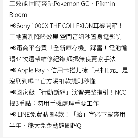
工效能 同時爽玩Pokemon GO、Pikmin
Bloom
📢Sony 1000X THE COLLEXION耳機開箱！
工地實測降噪效果 空間音訊秒置身電影院
📢電商平台買「全新庫存機」踩雷！電池循
環44次還帶維修紀錄 網揭無良賣家手法
📢 Apple Pay、信用卡搭北捷「只扣1元」是
沒刷到嗎？官方曝扣款規則秒懂
📢國家級「行動斷網」演習完整指引！NCC
揭3重點：勿用手機處理重要工作
📢 LINE免費貼圖4款！「蛤」字必下載爽用
半年、熊大兔兔動態圖超Q