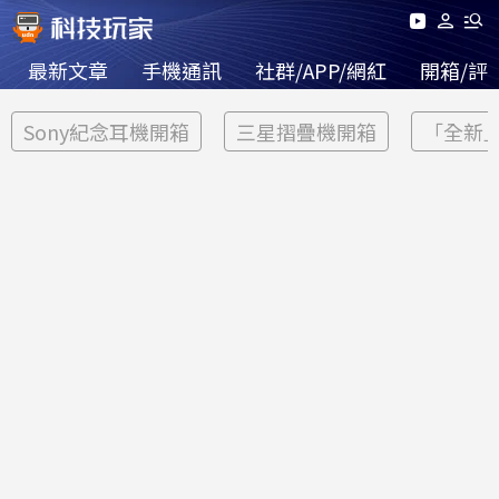
最新文章
手機通訊
社群/APP/網紅
開箱/評
Sony紀念耳機開箱
三星摺疊機開箱
「全新