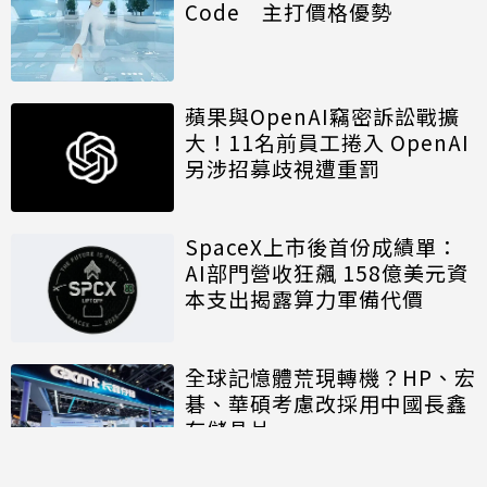
Code 主打價格優勢
蘋果與OpenAI竊密訴訟戰擴
大！11名前員工捲入 OpenAI
另涉招募歧視遭重罰
SpaceX上市後首份成績單：
AI部門營收狂飆 158億美元資
本支出揭露算力軍備代價
全球記憶體荒現轉機？HP、宏
碁、華碩考慮改採用中國長鑫
存儲晶片