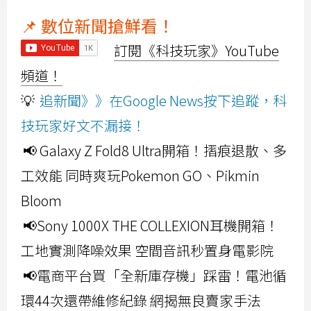
📌 數位新聞搶鮮看！
訂閱《科技玩家》YouTube
頻道！
💡
追新聞》》在Google News按下追蹤，科
技玩家好文不漏接！
📢 Galaxy Z Fold8 Ultra開箱！摺痕退散、多
工效能 同時爽玩Pokemon GO、Pikmin
Bloom
📢Sony 1000X THE COLLEXION耳機開箱！
工地實測降噪效果 空間音訊秒置身電影院
📢電商平台買「全新庫存機」踩雷！電池循
環44次還帶維修紀錄 網揭無良賣家手法