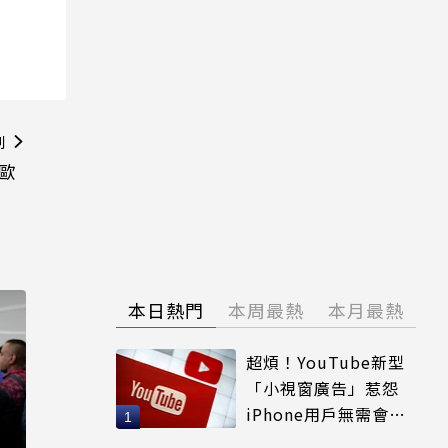
則
在歐
本日熱門
本周最熱
本月最熱
超煩！YouTube新型
「小視窗廣告」惹怨
iPhone用戶無需會員
輕鬆解決