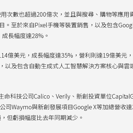
務每月使用次數也超過200億次，並且與搜尋、購物等應用
。至於來自Pixel手機等裝置銷售，以及包含Google
，成長幅度達28%。
營收達114億美元，成長幅度達35%，營利則達19億美元
建設，以及包含自動生成式人工智慧解決方案核心與雲
公司Calico、Verily、新創投資單位Capita
公司Waymo與新創發展項目Google X等加總營收達3
虧損，但虧損幅度比去年同期減少。