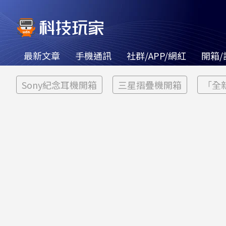
最新文章
手機通訊
社群/APP/網紅
開箱/
Sony紀念耳機開箱
三星摺疊機開箱
「全