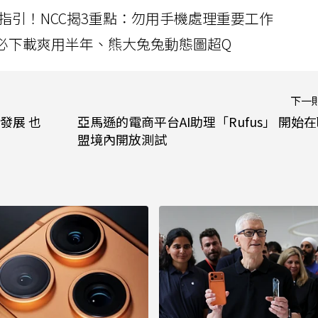
指引！NCC揭3重點：勿用手機處理重要工作
」字必下載爽用半年、熊大兔兔動態圖超Q
下一
發展 也
亞馬遜的電商平台AI助理「Rufus」 開始
盟境內開放測試