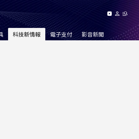
具
科技新情報
電子支付
影音新聞