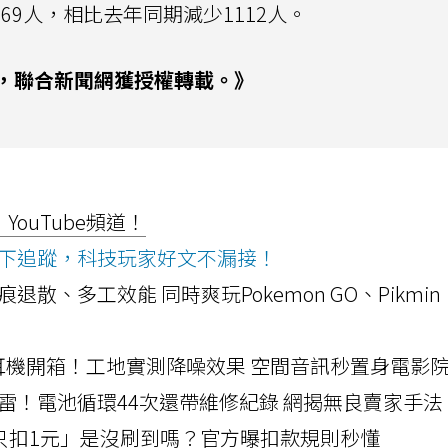
1269人，相比去年同期減少1112人。
，聯合新聞網獲授權轉載。》
ouTube頻道！
ws按下追蹤，科技玩家好文不漏接！
a開箱！摺痕退散、多工效能 同時爽玩Pokemon GO、Pikmin
LLEXION耳機開箱！工地實測降噪效果 空間音訊秒置身電影
雷！電池循環44次還帶維修紀錄 網揭無良賣家手法
北捷「只扣1元」是沒刷到嗎？官方曝扣款規則秒懂