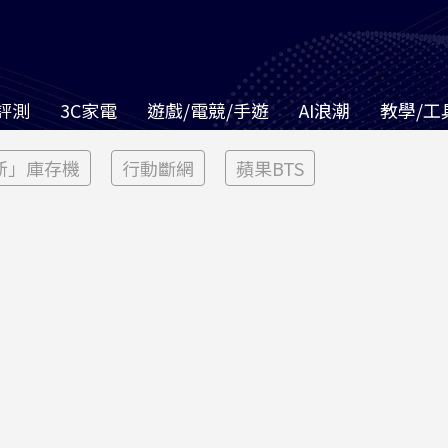
評測
3C家電
遊戲/電競/手遊
AI浪潮
教學/工
新」庫存機
行動斷網
蘋果BTS