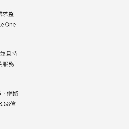
需求整
 One
，並且持
端服務
lG、網路
.88億