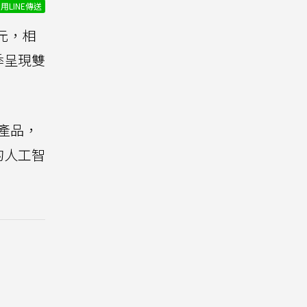
用LINE傳送
美元，相
季呈現雙
下產品，
的人工智