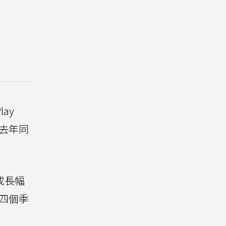
lay
相比去年同
，成長幅
去四個季