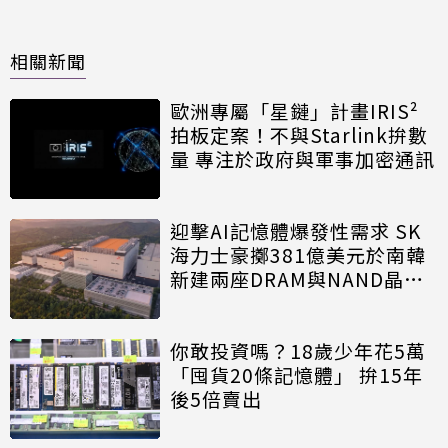
相關新聞
歐洲專屬「星鏈」計畫IRIS²
拍板定案！不與Starlink拚數
量 專注於政府與軍事加密通訊
迎擊AI記憶體爆發性需求 SK
海力士豪擲381億美元於南韓
新建兩座DRAM與NAND晶圓
廠
你敢投資嗎？18歲少年花5萬
「囤貨20條記憶體」 拚15年
後5倍賣出