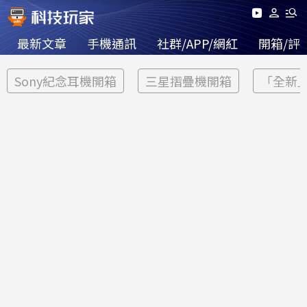
最新文章
手機通訊
社群/APP/網紅
開箱/評
Sony紀念耳機開箱
三星摺疊機開箱
「全新