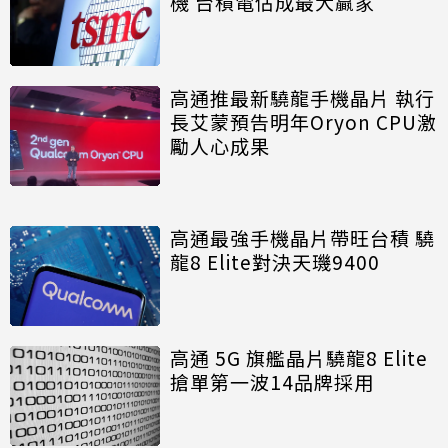
機 台積電估成最大贏家
高通推最新驍龍手機晶片 執行
長艾蒙預告明年Oryon CPU激
勵人心成果
高通最強手機晶片帶旺台積 驍
龍8 Elite對決天璣9400
高通 5G 旗艦晶片驍龍8 Elite
搶單第一波14品牌採用