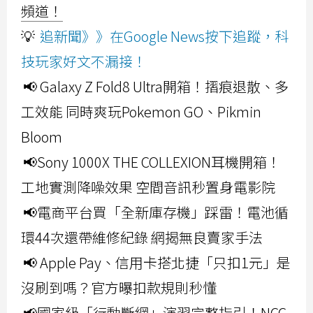
頻道！
💡
追新聞》》在Google News按下追蹤，科
技玩家好文不漏接！
📢 Galaxy Z Fold8 Ultra開箱！摺痕退散、多
工效能 同時爽玩Pokemon GO、Pikmin
Bloom
📢Sony 1000X THE COLLEXION耳機開箱！
工地實測降噪效果 空間音訊秒置身電影院
📢電商平台買「全新庫存機」踩雷！電池循
環44次還帶維修紀錄 網揭無良賣家手法
📢 Apple Pay、信用卡搭北捷「只扣1元」是
沒刷到嗎？官方曝扣款規則秒懂
📢國家級「行動斷網」演習完整指引！NCC