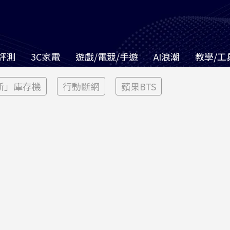
評測
3C家電
遊戲/電競/手遊
AI浪潮
教學/工
新」庫存機
行動斷網
蘋果BTS