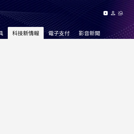
具
科技新情報
電子支付
影音新聞