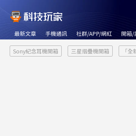
最新文章
手機通訊
社群/APP/網紅
開箱/
Sony紀念耳機開箱
三星摺疊機開箱
「全