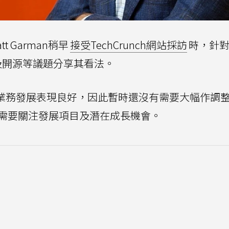
t Garman稍早
接受TechCrunch網站採訪
時，針
及開源等議題分享其看法。
WS各項業務發展表現良好，因此暫時還沒有需要大幅作調
能需要關注發展項目及潛在成長機會。