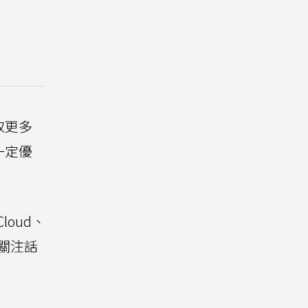
取更多
一定優
。
oud、
場關注話