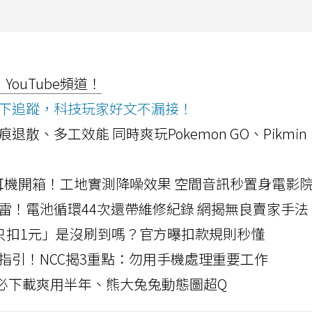
ouTube頻道！
ws按下追蹤，科技玩家好文不漏接！
a開箱！摺痕退散、多工效能 同時爽玩Pokemon GO、Pikmin
LLEXION耳機開箱！工地實測降噪效果 空間音訊秒置身電影
雷！電池循環44次還帶維修紀錄 網揭無良賣家手法
北捷「只扣1元」是沒刷到嗎？官方曝扣款規則秒懂
指引！NCC揭3重點：勿用手機處理重要工作
」字必下載爽用半年、熊大兔兔動態圖超Q