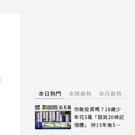
院
本日熱門
本周最熱
本月最熱
你敢投資嗎？18歲少
年花5萬「囤貨20條記
憶體」 拚15年後5倍
賣出