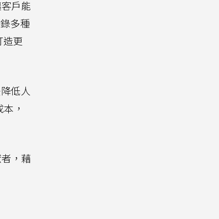
讓客戶能
收錄多種
打造更
法降低人
成本，
獻者，藉