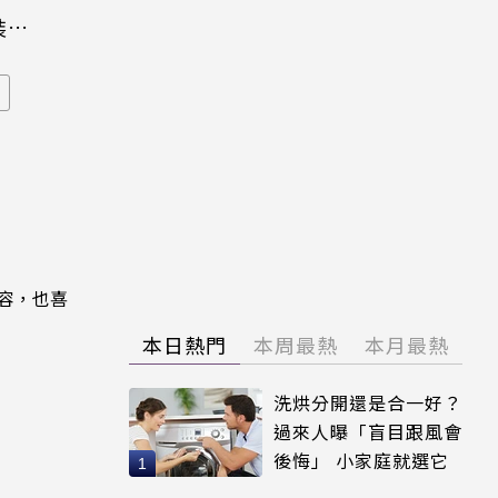
裝晶
內容，也喜
本日熱門
本周最熱
本月最熱
洗烘分開還是合一好？
過來人曝「盲目跟風會
後悔」 小家庭就選它