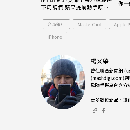
你一
下周調價 蘋果提前動手原因
iPh
曝
台新銀行
MasterCard
Apple P
iPhone
楊又肇
曾任聯合新聞網 (u
(mashdigi
歡隨手撰寫內容介
更多數位新品、技