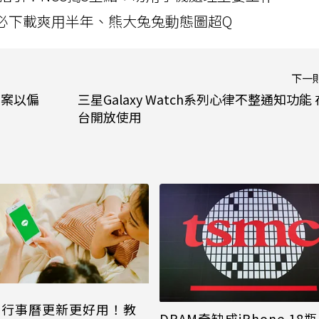
」字必下載爽用半年、熊大兔兔動態圖超Q
下一
法案以偏
三星Galaxy Watch系列心律不整通知功能 
台開放使用
NE行事曆更新更好用！教
DRAM奇缺成iPhone 18瓶