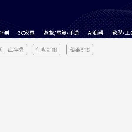
評測
3C家電
遊戲/電競/手遊
AI浪潮
教學/工
新」庫存機
行動斷網
蘋果BTS