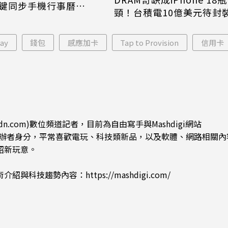
鍵同步手機行事曆
頸！台積電10億美元待封
one、Android都能用
片只能枯等
ay
錢包
感應加卡
Tap to Provision
信用卡
dn.com)數位頻道記者，目前為自由寫手與Mashdigi網站
.com)創辦者身分，平常喜歡電玩、科技類新品，以及軟體、網路相關
紹新玩意。
術介紹與科技趨勢內容：
https://mashdigi.com/