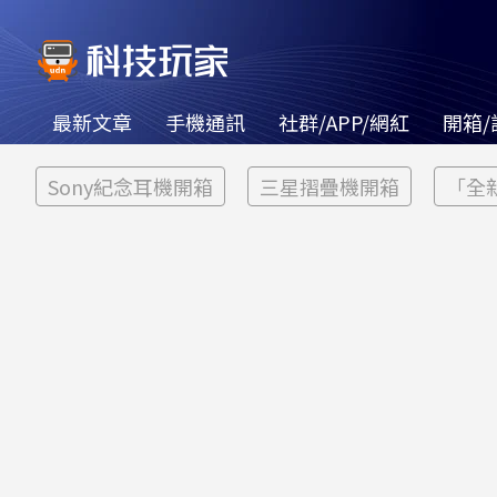
最新文章
手機通訊
社群/APP/網紅
開箱/
Sony紀念耳機開箱
三星摺疊機開箱
「全