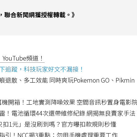
，聯合新聞網獲授權轉載。》
ouTube頻道！
ws按下追蹤，科技玩家好文不漏接！
a開箱！摺痕退散、多工效能 同時爽玩Pokemon GO、Pikmin
LLEXION耳機開箱！工地實測降噪效果 空間音訊秒置身電影
雷！電池循環44次還帶維修紀錄 網揭無良賣家手法
北捷「只扣1元」是沒刷到嗎？官方曝扣款規則秒懂
指引！NCC揭3重點：勿用手機處理重要工作