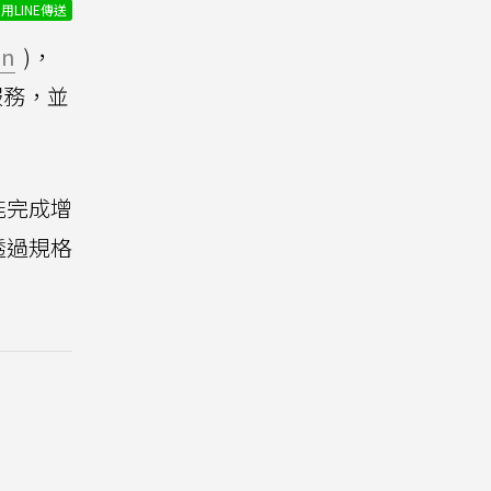
用LINE傳送
on
)，
務，並
能完成增
透過規格