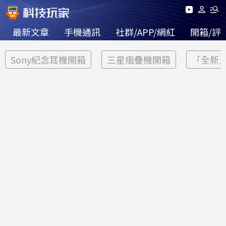
最新文章
手機通訊
社群/APP/網紅
開箱/評
Sony紀念耳機開箱
三星摺疊機開箱
「全新