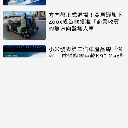
方向盤正式退場！亞馬遜旗下
Zoox成首款獲准「商業收費」
的無方向盤無人車
小米發表第二汽車產品線「澎
程」 首發旗艦車款N90 Max對
決理想、問界
討論區
共有
0
則留言