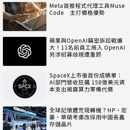
Meta首推程式代理工具Muse
Code 主打價格優勢
蘋果與OpenAI竊密訴訟戰擴
大！11名前員工捲入 OpenAI
另涉招募歧視遭重罰
SpaceX上市後首份成績單：
AI部門營收狂飆 158億美元資
本支出揭露算力軍備代價
全球記憶體荒現轉機？HP、宏
碁、華碩考慮改採用中國長鑫
存儲晶片