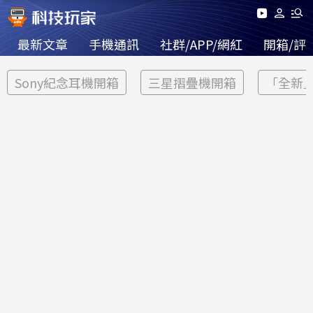
最新文章
手機通訊
社群/APP/網紅
開箱/評
Sony紀念耳機開箱
三星摺疊機開箱
「全新