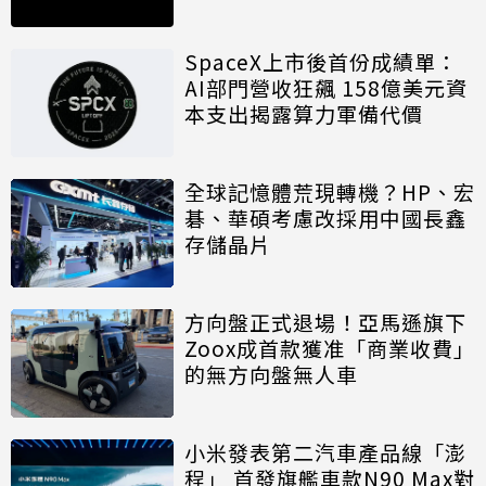
SpaceX上市後首份成績單：
AI部門營收狂飆 158億美元資
本支出揭露算力軍備代價
全球記憶體荒現轉機？HP、宏
碁、華碩考慮改採用中國長鑫
存儲晶片
方向盤正式退場！亞馬遜旗下
Zoox成首款獲准「商業收費」
的無方向盤無人車
小米發表第二汽車產品線「澎
程」 首發旗艦車款N90 Max對