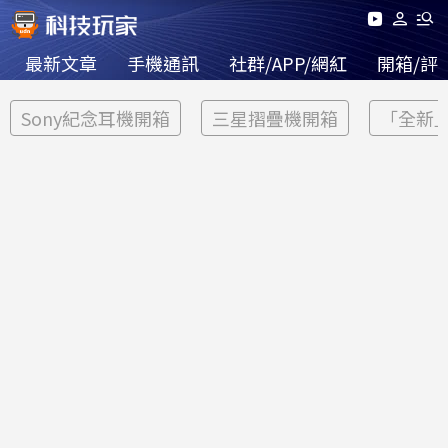
最新文章
手機通訊
社群/APP/網紅
開箱/評
Sony紀念耳機開箱
三星摺疊機開箱
「全新