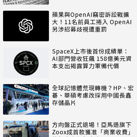
蘋果與OpenAI竊密訴訟戰擴
大！11名前員工捲入 OpenAI
另涉招募歧視遭重罰
SpaceX上市後首份成績單：
AI部門營收狂飆 158億美元資
本支出揭露算力軍備代價
全球記憶體荒現轉機？HP、宏
碁、華碩考慮改採用中國長鑫
存儲晶片
方向盤正式退場！亞馬遜旗下
Zoox成首款獲准「商業收費」