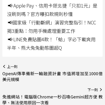
📢 Apple Pay、信用卡搭北捷「只扣1元」是
沒刷到嗎？官方曝扣款規則秒懂
📢國家級「行動斷網」演習完整指引！NCC
揭3重點：勿用手機處理重要工作
📢 LINE免費貼圖4款！「蛤」字必下載爽用
半年、熊大兔兔動態圖超Q
上一則
OpenAI傳準備新一輪融資計畫 市值將增加至1000億
美元規模
下一則
免進網站！電腦版Chrome一秒召喚Gemini超方便 教
學、無法使用原因一次看