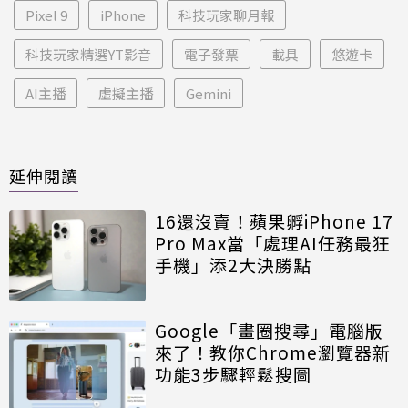
Pixel 9
iPhone
科技玩家聊月報
科技玩家精選YT影音
電子發票
載具
悠遊卡
AI主播
虛擬主播
Gemini
延伸閱讀
16還沒賣！蘋果孵iPhone 17
Pro Max當「處理AI任務最狂
手機」添2大決勝點
Google「畫圈搜尋」電腦版
來了！教你Chrome瀏覽器新
功能3步驟輕鬆搜圖