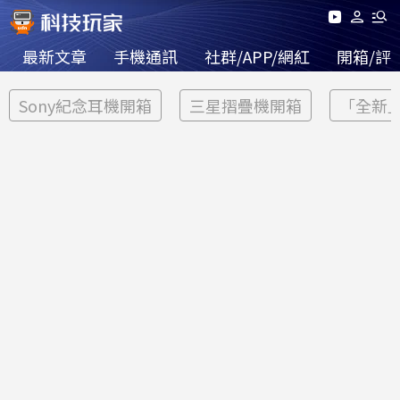
最新文章
手機通訊
社群/APP/網紅
開箱/評
Sony紀念耳機開箱
三星摺疊機開箱
「全新