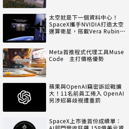
廠
太空就是下一個資料中心！
SpaceX攜手NVIDIA打造太空
運算衛星，搭載Vera Rubin運
算模組
Meta首推程式代理工具Muse
Code 主打價格優勢
蘋果與OpenAI竊密訴訟戰擴
大！11名前員工捲入 OpenAI
另涉招募歧視遭重罰
SpaceX上市後首份成績單：
AI部門營收狂飆 158億美元資