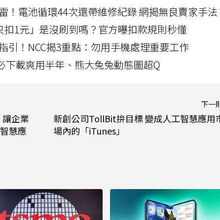
雷！電池循環44次還帶維修紀錄 網揭無良賣家手法
北捷「只扣1元」是沒刷到嗎？官方曝扣款規則秒懂
指引！NCC揭3重點：勿用手機處理重要工作
」字必下載爽用半年、熊大兔兔動態圖超Q
下一
服務 讓企業
新創公司TollBit拚目標 變成人工智慧應用
智慧應
場內的「iTunes」