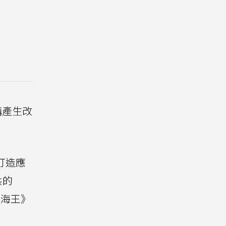
構產生改
源打造應
供的
航海王》