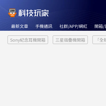
最新文章
手機通訊
社群/APP/網紅
開箱/
Sony紀念耳機開箱
三星摺疊機開箱
「全