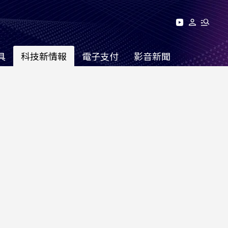
具
科技新情報
電子支付
影音新聞