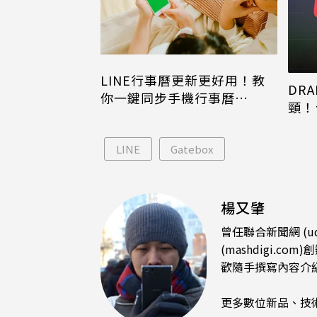
LINE行事曆更新更好用！教
DRA
你一鍵同步手機行事曆
頸！
iPhone、Android都能用
片只
LINE
Gatebox
楊又肇
曾任聯合新聞網 (u
(mashdigi
歡隨手撰寫內容介
更多數位新品、技