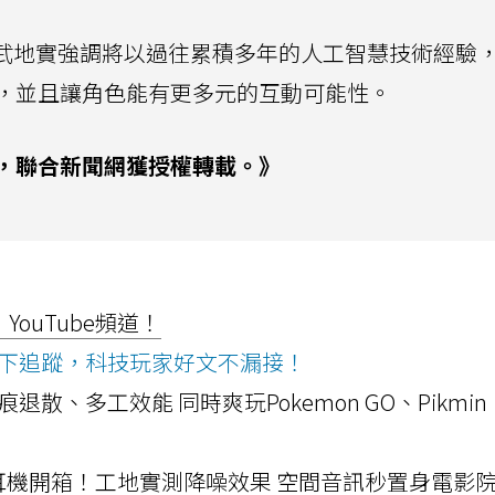
獨立，武地實強調將以過往累積多年的人工智慧技術經驗
，並且讓角色能有更多元的互動可能性。
，聯合新聞網獲授權轉載。》
ouTube頻道！
ws按下追蹤，科技玩家好文不漏接！
a開箱！摺痕退散、多工效能 同時爽玩Pokemon GO、Pikmin
LLEXION耳機開箱！工地實測降噪效果 空間音訊秒置身電影