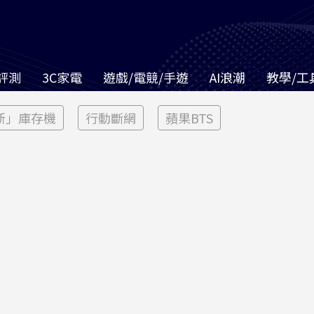
評測
3C家電
遊戲/電競/手遊
AI浪潮
教學/工
新」庫存機
行動斷網
蘋果BTS