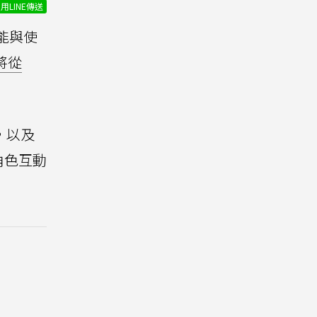
用LINE傳送
能與使
將從
d，以及
角色互動