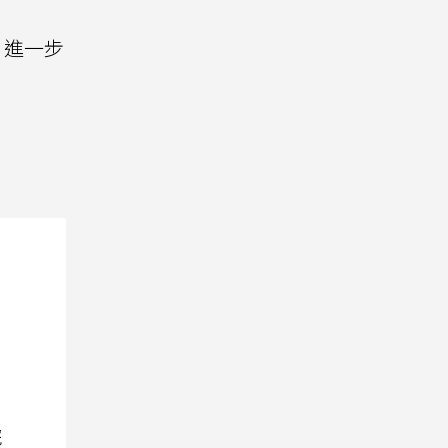
，進一步
院