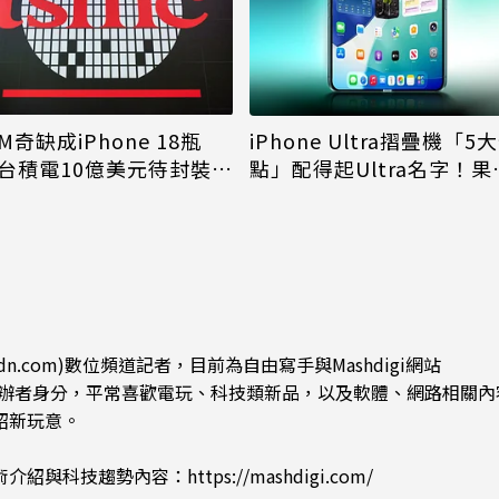
M奇缺成iPhone 18瓶
iPhone Ultra摺疊機「5
台積電10億美元待封裝晶
點」配得起Ultra名字！果
能枯等
看完更心動
dn.com)數位頻道記者，目前為自由寫手與Mashdigi網站
.com)創辦者身分，平常喜歡電玩、科技類新品，以及軟體、網路相關
紹新玩意。
術介紹與科技趨勢內容：
https://mashdigi.com/