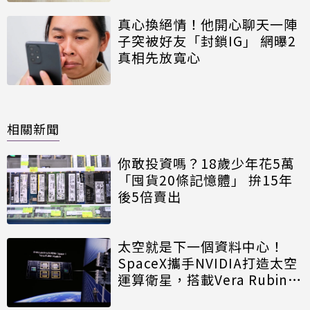
真心換絕情！他開心聊天一陣
子突被好友「封鎖IG」 網曝2
真相先放寬心
相關新聞
你敢投資嗎？18歲少年花5萬
「囤貨20條記憶體」 拚15年
後5倍賣出
太空就是下一個資料中心！
SpaceX攜手NVIDIA打造太空
運算衛星，搭載Vera Rubin運
算模組