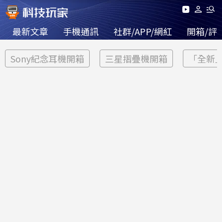
最新文章
手機通訊
社群/APP/網紅
開箱/評
Sony紀念耳機開箱
三星摺疊機開箱
「全新