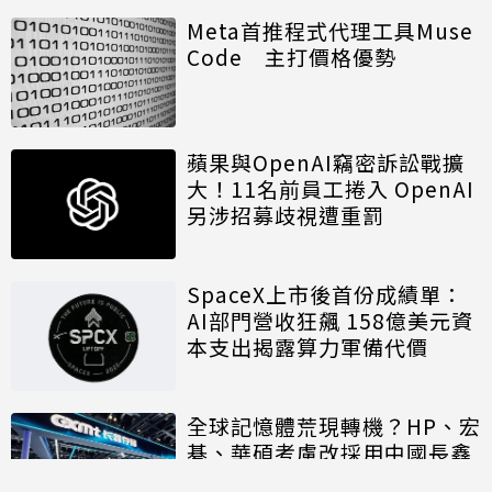
Meta首推程式代理工具Muse
Code 主打價格優勢
蘋果與OpenAI竊密訴訟戰擴
大！11名前員工捲入 OpenAI
另涉招募歧視遭重罰
SpaceX上市後首份成績單：
AI部門營收狂飆 158億美元資
本支出揭露算力軍備代價
全球記憶體荒現轉機？HP、宏
碁、華碩考慮改採用中國長鑫
存儲晶片