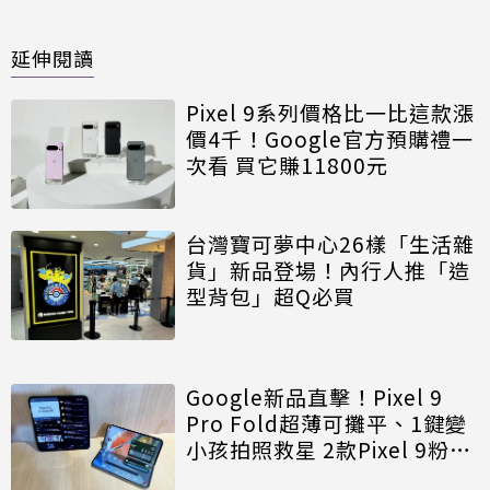
延伸閱讀
Pixel 9系列價格比一比這款漲
價4千！Google官方預購禮一
次看 買它賺11800元
台灣寶可夢中心26樣「生活雜
貨」新品登場！內行人推「造
型背包」超Q必買
Google新品直擊！Pixel 9
Pro Fold超薄可攤平、1鍵變
小孩拍照救星 2款Pixel 9粉色
大不同