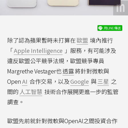
用LINE傳送
除了認為蘋果暫時未打算在
歐盟
境內推行
「
Apple Intelligence
」服務，有可能涉及
違反歐盟公平競爭法規，歐盟競爭專員
Margrethe Vestager也
透露
將針對微軟與
Open
AI
合作交易，以及
Google
與
三星
之
間的
人工智慧
技術合作展開更進一步的監管
調查。
歐盟先前就針對微軟與OpenAI之間投資合作