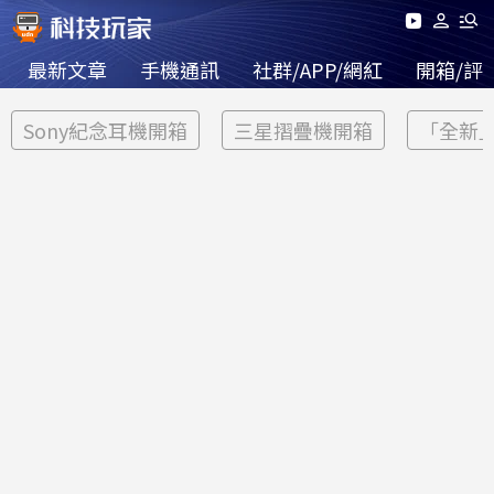
最新文章
手機通訊
社群/APP/網紅
開箱/評
Sony紀念耳機開箱
三星摺疊機開箱
「全新