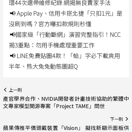
環44次還帶維修紀錄 網揭無良賣家手法
📢 Apple Pay、信用卡搭北捷「只扣1元」是
沒刷到嗎？官方曝扣款規則秒懂
📢國家級「行動斷網」演習完整指引！NCC
揭3重點：勿用手機處理重要工作
📢 LINE免費貼圖4款！「蛤」字必下載爽用
半年、熊大兔兔動態圖超Q
上一則
產官學界合作、NVIDIA開發者計畫技術協助的繁體中
文專家模型開源專案「Project TAME」問世
下一則
蘋果傳推平價頭戴裝置「Vision」 擬找新顯示面板供