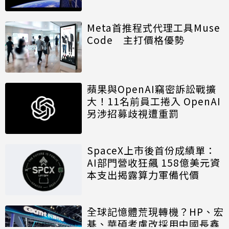
算模組
Meta首推程式代理工具Muse
Code 主打價格優勢
蘋果與OpenAI竊密訴訟戰擴
大！11名前員工捲入 OpenAI
另涉招募歧視遭重罰
SpaceX上市後首份成績單：
AI部門營收狂飆 158億美元資
本支出揭露算力軍備代價
全球記憶體荒現轉機？HP、宏
碁、華碩考慮改採用中國長鑫