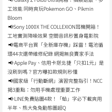
工效能 同時爽玩Pokemon GO、Pikmin
Bloom
📢Sony 1000X THE COLLEXION耳機開箱！
工地實測降噪效果 空間音訊秒置身電影院
📢電商平台買「全新庫存機」踩雷！電池循
環44次還帶維修紀錄 網揭無良賣家手法
📢 Apple Pay、信用卡搭北捷「只扣1元」是
沒刷到嗎？官方曝扣款規則秒懂
📢國家級「行動斷網」演習完整指引！NCC
揭3重點：勿用手機處理重要工作
📢 LINE免費貼圖4款！「蛤」字必下載爽用
半年、熊大兔兔動態圖超Q