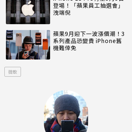
登場！「蘋果員工抽選會」
洩端倪
蘋果9月迎下一波漲價潮！3
系列產品恐變貴 iPhone舊
機難倖免
微軟