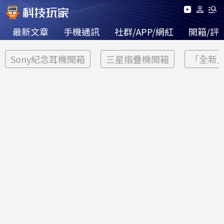
最新文章
手機通訊
社群/APP/網紅
開箱/評
Sony紀念耳機開箱
三星摺疊機開箱
「全新