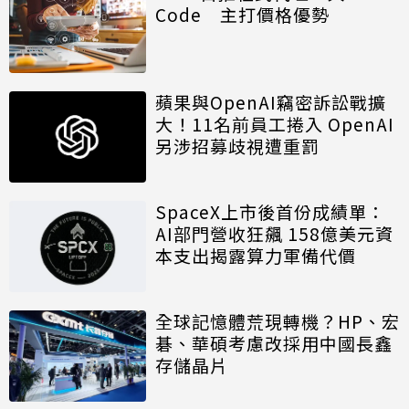
Code 主打價格優勢
蘋果與OpenAI竊密訴訟戰擴
大！11名前員工捲入 OpenAI
另涉招募歧視遭重罰
SpaceX上市後首份成績單：
AI部門營收狂飆 158億美元資
本支出揭露算力軍備代價
全球記憶體荒現轉機？HP、宏
碁、華碩考慮改採用中國長鑫
存儲晶片