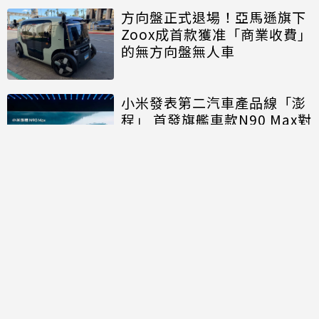
方向盤正式退場！亞馬遜旗下
Zoox成首款獲准「商業收費」
的無方向盤無人車
小米發表第二汽車產品線「澎
程」 首發旗艦車款N90 Max對
決理想、問界
討論區
共有
0
則留言