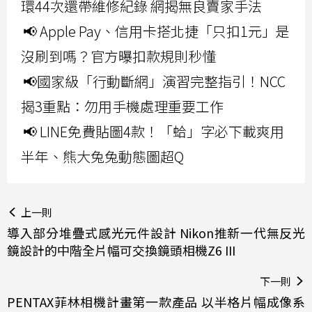
環44次還帶維修紀錄 網揭無良賣家手法
📢 Apple Pay、信用卡搭北捷「只扣1元」是
沒刷到嗎？官方曝扣款規則秒懂
📢國家級「行動斷網」演習完整指引！NCC
揭3重點：勿用手機處理重要工作
📢 LINE免費貼圖4款！「蛤」字必下載爽用
半年、熊大兔兔動態圖超Q
上一則
導入部分堆疊式感光元件設計 Nikon推新一代無反光
鏡設計的中階全片幅可交換鏡頭相機Z6 III
下一則
PENTAX菲林相機計畫第一款產品 以半格片幅成像系