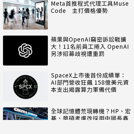
Meta首推程式代理工具Muse
Code 主打價格優勢
蘋果與OpenAI竊密訴訟戰擴
大！11名前員工捲入 OpenAI
另涉招募歧視遭重罰
SpaceX上市後首份成績單：
AI部門營收狂飆 158億美元資
本支出揭露算力軍備代價
全球記憶體荒現轉機？HP、宏
碁、華碩考慮改採用中國長鑫
存儲晶片