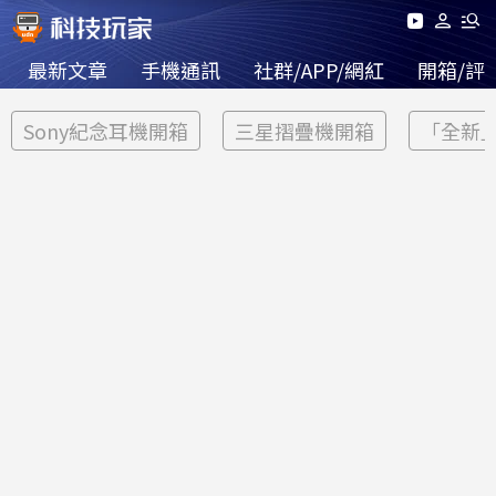
最新文章
手機通訊
社群/APP/網紅
開箱/評
Sony紀念耳機開箱
三星摺疊機開箱
「全新