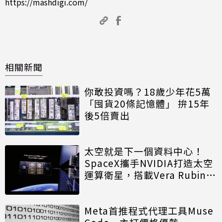
https://mashdigi.com/
相關新聞
你敢投資嗎？18歲少年花5萬
「囤貨20條記憶體」 拚15年
後5倍賣出
太空就是下一個資料中心！
SpaceX攜手NVIDIA打造太空
運算衛星，搭載Vera Rubin運
算模組
Meta首推程式代理工具Muse