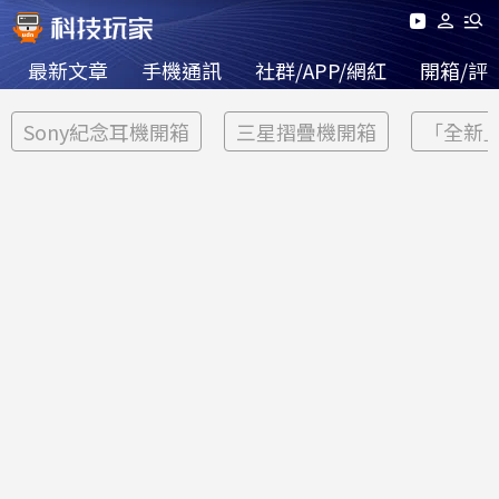
最新文章
手機通訊
社群/APP/網紅
開箱/評
Sony紀念耳機開箱
三星摺疊機開箱
「全新