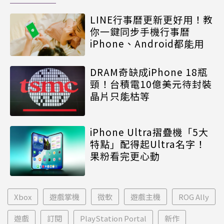
LINE行事曆更新更好用！教
你一鍵同步手機行事曆
iPhone、Android都能用
DRAM奇缺成iPhone 18瓶
頸！台積電10億美元待封裝
晶片只能枯等
iPhone Ultra摺疊機「5大
特點」配得起Ultra名字！
果粉看完更心動
Xbox
遊戲掌機
微軟
遊戲主機
ROG Ally
遊戲
訂閱
PlayStation Portal
新作