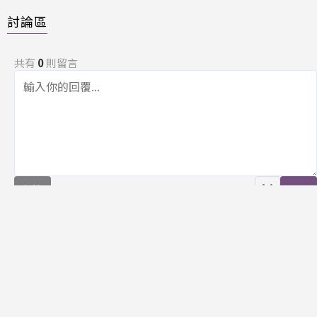
討論區
共有
0
則留言
規範
回覆
還沒有留言，成為第一個發言的人吧！