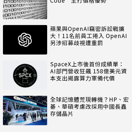
Code 主打價格優勢
蘋果與OpenAI竊密訴訟戰擴
大！11名前員工捲入 OpenAI
另涉招募歧視遭重罰
SpaceX上市後首份成績單：
AI部門營收狂飆 158億美元資
本支出揭露算力軍備代價
全球記憶體荒現轉機？HP、宏
碁、華碩考慮改採用中國長鑫
存儲晶片