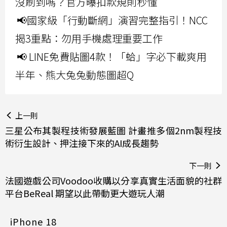
沒刷到嗎？官方曝扣款規則秒懂
📢國家級「行動斷網」演習完整指引！NCC
揭3重點：勿用手機處理重要工作
📢 LINE免費貼圖4款！「蛤」字必下載爽用
半年、熊大兔兔動態圖超Q
上一則
三星公布其製程技術發展藍圖 計畫推多個2nm製程技
術衍生設計、押注接下來的AI成長趨勢
下一則
法國遊戲公司Voodoo收購以分享真實生活面貌的社群
平台BeReal 期望以此帶動更大遊玩人潮
iPhone 18