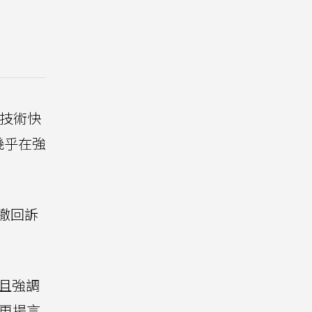
技術快
幾乎在強
前撤回訴
並且強調
，更揚言