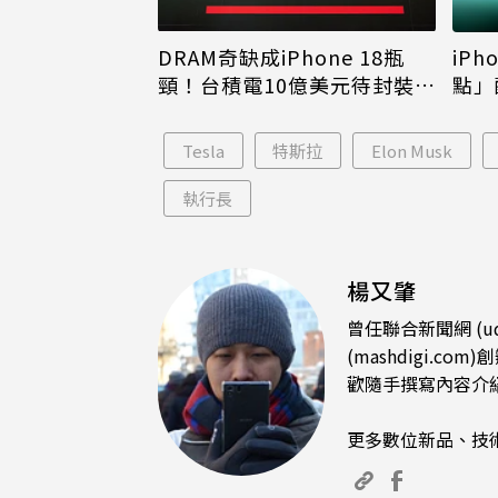
DRAM奇缺成iPhone 18瓶
iPh
頸！台積電10億美元待封裝晶
點」
片只能枯等
看完
Tesla
特斯拉
Elon Musk
執行長
楊又肇
曾任聯合新聞網 (u
(mashdigi
歡隨手撰寫內容介
更多數位新品、技