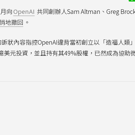
2月向
OpenAI
共同創辦人Sam Altman、Greg Broc
悄地撤回
。
5頁的訴狀內容指控OpenAI違背當初創立以「造福人類
30億美元投資，並且持有其49%股權，已然成為協助