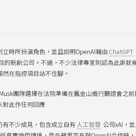
nAI創立時所扮演角色，並且說明OpenAI藉由
ChatGPT
目的新創公司。不過，不少法律專家則認為此訴狀
益，但顯然在指控項目站不住腳。
 Musk團隊選擇在法院準備在舊金山進行聽證會之
I均未對此作任何回應
nAI仍有不少成見，包含成立自有
人工智慧
公司xAI，
貼近真實使用情境，而在蘋果宣布與OpenAI合作時