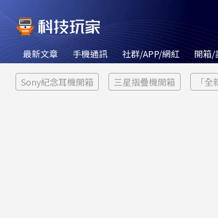
最新文章
手機通訊
社群/APP/網紅
開箱/
Sony紀念耳機開箱
三星摺疊機開箱
「全