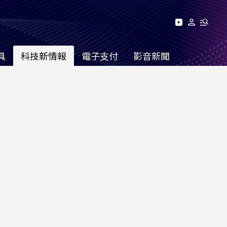
具
科技新情報
電子支付
影音新聞