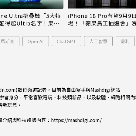
iPhone 18 Pro有望9月9
one Ultra摺疊機「5大特
場！「蘋果員工抽選會」
配得起Ultra名字！果粉
倪
更心動
馬斯克
OpenAI
ChatGPT
人工智慧
營利
dn.com)數位頻道記者，目前為自由寫手與Mashdigi網站
.com)創辦者身分，平常喜歡電玩、科技類新品，以及軟體、網路相關
紹新玩意。
術介紹與科技趨勢內容：
https://mashdigi.com/