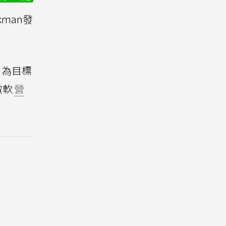
kman發
」為目標
微軟
營