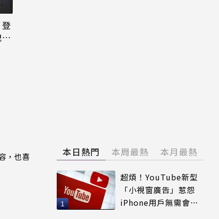
日登
洩端
本日熱門
本周最熱
本月最熱
內容，也喜
超煩！YouTube新型
「小視窗廣告」惹怨
iPhone用戶無需會員
輕鬆解決