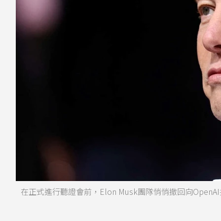
在正式進行聽證會前，Elon Musk團隊悄悄撤回向OpenA