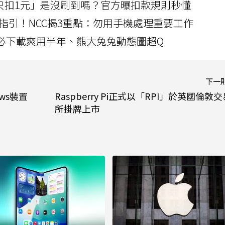
北捷「只扣1元」是沒刷到嗎？官方曝扣款規則秒懂
指引！NCC揭3重點：勿用手機處理重要工作
」字必下載爽用半年、熊大兔兔動態圖超Q
下一
ws裝置
Raspberry Pi正式以「RPI」於英國倫敦交
所掛牌上市