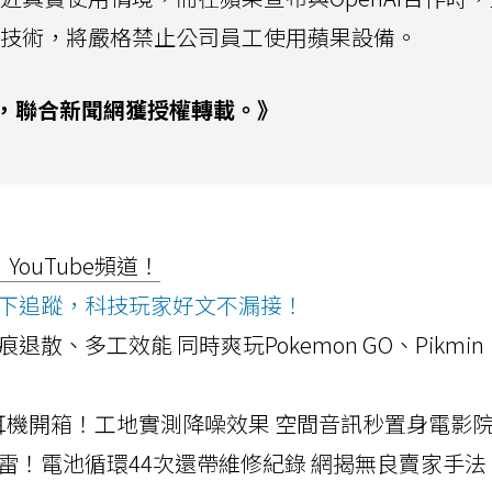
AI技術，將嚴格禁止公司員工使用蘋果設備。
，聯合新聞網獲授權轉載。》
ouTube頻道！
ws按下追蹤，科技玩家好文不漏接！
a開箱！摺痕退散、多工效能 同時爽玩Pokemon GO、Pikmin
LLEXION耳機開箱！工地實測降噪效果 空間音訊秒置身電影
雷！電池循環44次還帶維修紀錄 網揭無良賣家手法