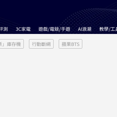
評測
3C家電
遊戲/電競/手遊
AI浪潮
教學/工
新」庫存機
行動斷網
蘋果BTS