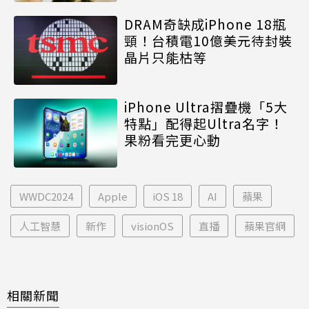
DRAM奇缺成iPhone 18瓶
頸！台積電10億美元待封裝
晶片只能枯等
iPhone Ultra摺疊機「5大
特點」配得起Ultra名字！
果粉看完更心動
WWDC2024
Apple
iOS 18
AI
蘋果
人工智慧
新作
visionOS
直播
蘋果官網
相關新聞