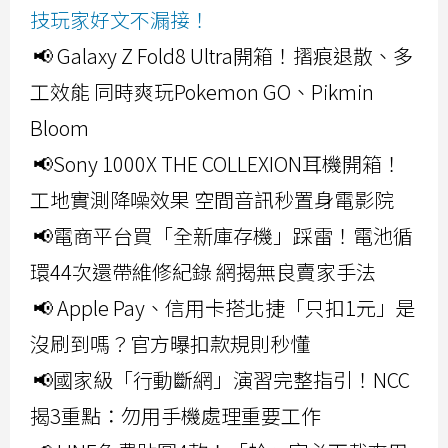
技玩家好文不漏接！
📢 Galaxy Z Fold8 Ultra開箱！摺痕退散、多
工效能 同時爽玩Pokemon GO、Pikmin
Bloom
📢Sony 1000X THE COLLEXION耳機開箱！
工地實測降噪效果 空間音訊秒置身電影院
📢電商平台買「全新庫存機」踩雷！電池循
環44次還帶維修紀錄 網揭無良賣家手法
📢 Apple Pay、信用卡搭北捷「只扣1元」是
沒刷到嗎？官方曝扣款規則秒懂
📢國家級「行動斷網」演習完整指引！NCC
揭3重點：勿用手機處理重要工作