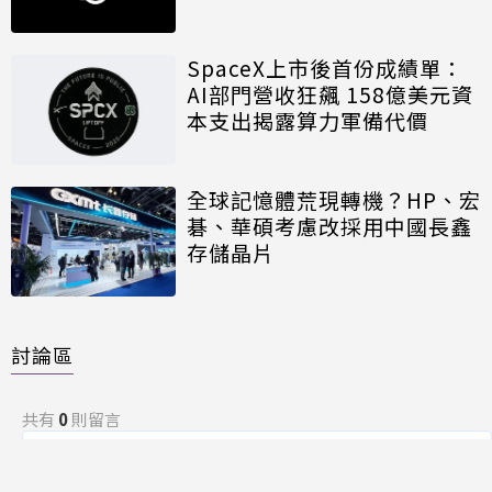
SpaceX上市後首份成績單：
AI部門營收狂飆 158億美元資
本支出揭露算力軍備代價
全球記憶體荒現轉機？HP、宏
碁、華碩考慮改採用中國長鑫
存儲晶片
討論區
共有
0
則留言