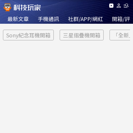
最新文章
手機通訊
社群/APP/網紅
開箱/評
Sony紀念耳機開箱
三星摺疊機開箱
「全新