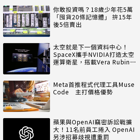
你敢投資嗎？18歲少年花5萬
「囤貨20條記憶體」 拚15年
後5倍賣出
太空就是下一個資料中心！
SpaceX攜手NVIDIA打造太空
運算衛星，搭載Vera Rubin運
算模組
Meta首推程式代理工具Muse
Code 主打價格優勢
蘋果與OpenAI竊密訴訟戰擴
大！11名前員工捲入 OpenAI
另涉招募歧視遭重罰