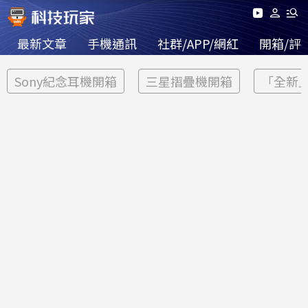
最新文章
手機通訊
社群/APP/網紅
開箱/評
Sony紀念耳機開箱
三星摺疊機開箱
「全新