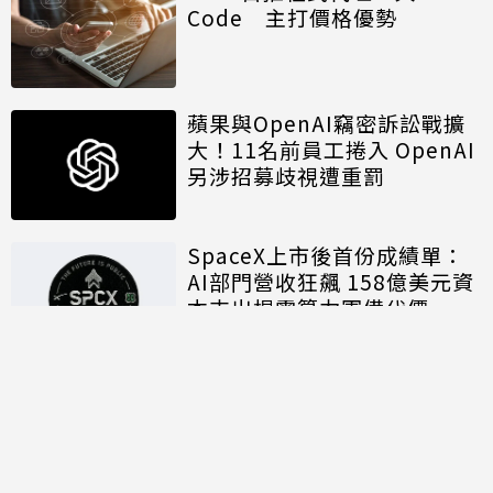
Code 主打價格優勢
蘋果與OpenAI竊密訴訟戰擴
大！11名前員工捲入 OpenAI
另涉招募歧視遭重罰
SpaceX上市後首份成績單：
AI部門營收狂飆 158億美元資
本支出揭露算力軍備代價
討論區
共有
0
則留言