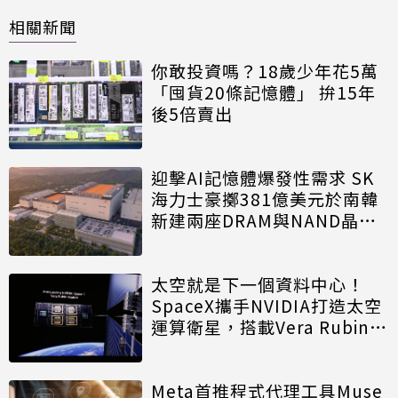
相關新聞
你敢投資嗎？18歲少年花5萬
「囤貨20條記憶體」 拚15年
後5倍賣出
迎擊AI記憶體爆發性需求 SK
海力士豪擲381億美元於南韓
新建兩座DRAM與NAND晶圓
廠
太空就是下一個資料中心！
SpaceX攜手NVIDIA打造太空
運算衛星，搭載Vera Rubin運
算模組
Meta首推程式代理工具Muse