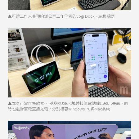
▲可讓工作人員預約辦公室工作位置的Logi Dock Flex集線器
▲本身可當作集線器，可透過USB-C埠連接筆電端輸出顯示畫面，同
時也能對筆電直接充電，分別相容Windows PC與Mac系統