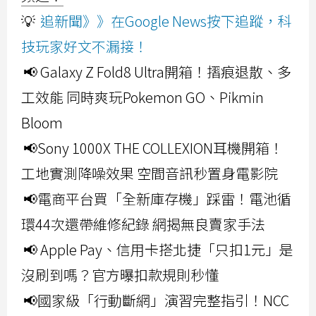
💡
追新聞》》在Google News按下追蹤，科
技玩家好文不漏接！
📢 Galaxy Z Fold8 Ultra開箱！摺痕退散、多
工效能 同時爽玩Pokemon GO、Pikmin
Bloom
📢Sony 1000X THE COLLEXION耳機開箱！
工地實測降噪效果 空間音訊秒置身電影院
📢電商平台買「全新庫存機」踩雷！電池循
環44次還帶維修紀錄 網揭無良賣家手法
📢 Apple Pay、信用卡搭北捷「只扣1元」是
沒刷到嗎？官方曝扣款規則秒懂
📢國家級「行動斷網」演習完整指引！NCC