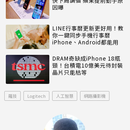
快下周調價 蘋果提前動手原
因曝
LINE行事曆更新更好用！教
你一鍵同步手機行事曆
iPhone、Android都能用
DRAM奇缺成iPhone 18瓶
頸！台積電10億美元待封裝
晶片只能枯等
羅技
Logitech
人工智慧
網路攝影機