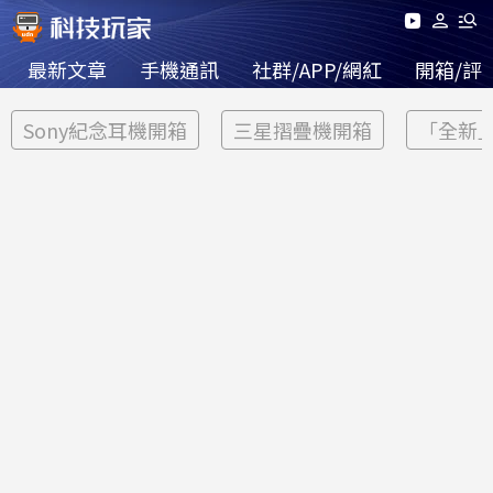
最新文章
手機通訊
社群/APP/網紅
開箱/評
Sony紀念耳機開箱
三星摺疊機開箱
「全新