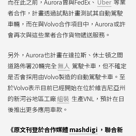
而在此之前，Aurora曾與FedEx、
Uber
等業
者合作，計畫透過試點計畫測試其自動駕駛
車輛，而在與Volvo合作項目中，Aurora或許
會再次與這些業者合作貨物遞送服務。
另外，Aurora也計畫在達拉斯、休士頓之間
道路佈署20輛完全
無人
駕駛卡車，但不確定
是否會採用由Volvo製造的自動駕駛卡車。至
於Volvo表示目前已經開始在位於維吉尼亞州
的新河谷地區工廠
組裝
生產VNL，預計在日
後推出更多應用車款。
《原文刊登於合作媒體
mashdigi
，聯合新