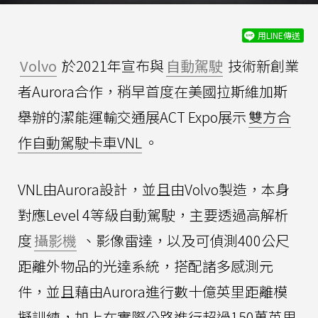
用LINE傳送
Volvo
於2021年宣布與
自動駕駛
技術新創業
者Aurora合作，稍早首度在美國拉斯維加斯
舉辦的潔能運輸交通展ACT Expo展示
雙方合
作自動駕駛卡車VNL
。
VNL由Aurora設計，並且由Volvo製造，本身
對應Level 4等級自動駕駛，主要透過高解析
度
攝影機
、影像雷達，以及可偵測400公尺
距離外物品的光達系統，搭配諸多感測元
件，並且藉由Aurora進行數十億英里距離模
擬訓練，加上在實際公路進行超過150萬英里