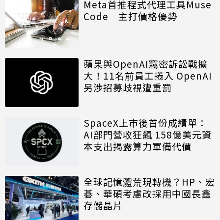
Meta首推程式代理工具Muse
Code 主打價格優勢
蘋果與OpenAI竊密訴訟戰擴
大！11名前員工捲入 OpenAI
另涉招募歧視遭重罰
SpaceX上市後首份成績單：
AI部門營收狂飆 158億美元資
本支出揭露算力軍備代價
全球記憶體荒現轉機？HP、宏
碁、華碩考慮改採用中國長鑫
存儲晶片