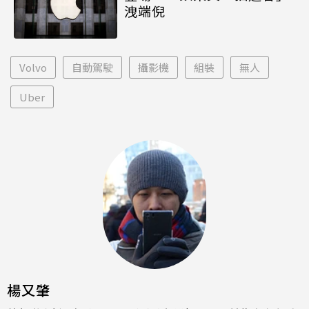
洩端倪
Volvo
自動駕駛
攝影機
組裝
無人
Uber
楊又肇