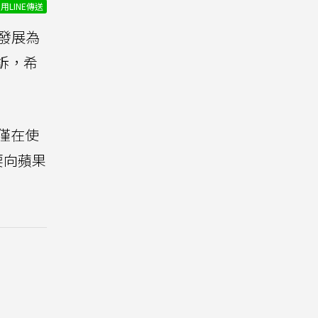
用LINE傳送
發展為
反訴，希
明僅在使
要向蘋果