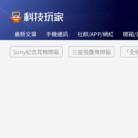
最新文章
手機通訊
社群/APP/網紅
開箱/
Sony紀念耳機開箱
三星摺疊機開箱
「全