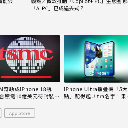
新創公
觀點／微軟推動「Copilot+ PC」生態圈 那
「AI PC」已成過去式？
M奇缺成iPhone 18瓶
iPhone Ultra摺疊機「5
台積電10億美元待封裝晶
點」配得起Ultra名字！果
能枯等
看完更心動
App Store