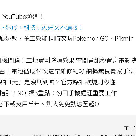
ouTube頻道！
ws按下追蹤，科技玩家好文不漏接！
a開箱！摺痕退散、多工效能 同時爽玩Pokemon GO、Pikmin
LLEXION耳機開箱！工地實測降噪效果 空間音訊秒置身電影
雷！電池循環44次還帶維修紀錄 網揭無良賣家手法
北捷「只扣1元」是沒刷到嗎？官方曝扣款規則秒懂
指引！NCC揭3重點：勿用手機處理重要工作
」字必下載爽用半年、熊大兔兔動態圖超Q
下一