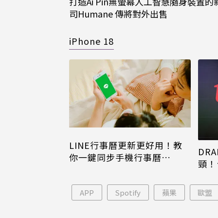
打造Ai Pin無螢幕人工智慧隨身裝置的
司Humane 傳將對外出售
iPhone 18
LINE行事曆更新更好用！教
DRA
你一鍵同步手機行事曆
頸！
iPhone、Android都能用
片只
APP
Spotify
蘋果
歐盟