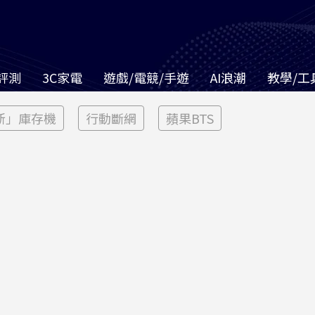
評測
3C家電
遊戲/電競/手遊
AI浪潮
教學/工
新」庫存機
行動斷網
蘋果BTS