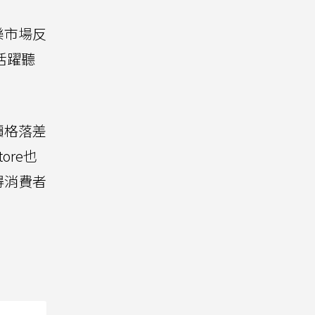
樂市場反
活躍聽
價格落差
re也
得消費者