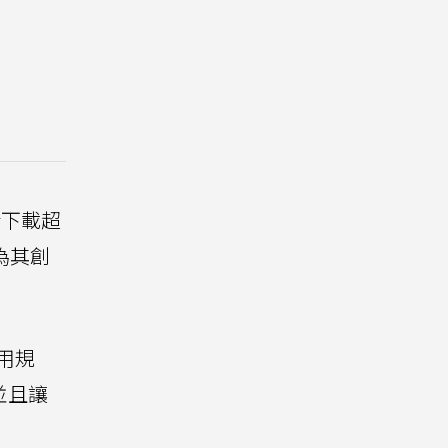
新下載超
為其創
使用規
並且讓