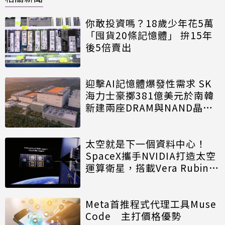
你敢投資嗎？18歲少年花5萬
「囤貨20條記憶體」 拚15年
後5倍賣出
迎擊AI記憶體爆發性需求 SK
海力士豪擲381億美元於南韓
新建兩座DRAM與NAND晶圓
廠
太空就是下一個資料中心！
SpaceX攜手NVIDIA打造太空
運算衛星，搭載Vera Rubin運
算模組
Meta首推程式代理工具Muse
Code 主打價格優勢