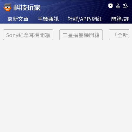
最新文章
手機通訊
社群/APP/網紅
開箱/評
Sony紀念耳機開箱
三星摺疊機開箱
「全新