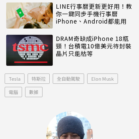
LINE行事曆更新更好用！教
你一鍵同步手機行事曆
iPhone、Android都能用
DRAM奇缺成iPhone 18瓶
頸！台積電10億美元待封裝
晶片只能枯等
Tesla
特斯拉
全自動駕駛
Elon Musk
電腦
數據