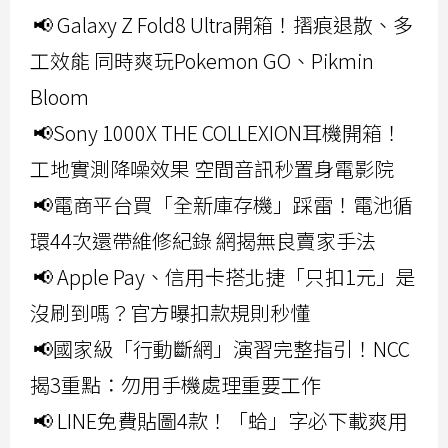
📢 Galaxy Z Fold8 Ultra開箱！摺痕退散、多
工效能 同時爽玩Pokemon GO、Pikmin
Bloom
📢Sony 1000X THE COLLEXION耳機開箱！
工地實測降噪效果 空間音訊秒置身電影院
📢電商平台買「全新庫存機」踩雷！電池循
環44次還帶維修紀錄 網揭無良賣家手法
📢 Apple Pay、信用卡搭北捷「只扣1元」是
沒刷到嗎？官方曝扣款規則秒懂
📢國家級「行動斷網」演習完整指引！NCC
揭3重點：勿用手機處理重要工作
📢 LINE免費貼圖4款！「蛤」字必下載爽用