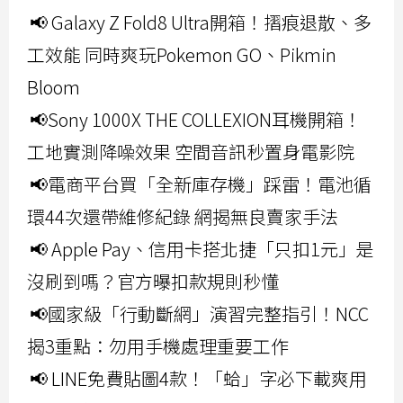
📢 Galaxy Z Fold8 Ultra開箱！摺痕退散、多
工效能 同時爽玩Pokemon GO、Pikmin
Bloom
📢Sony 1000X THE COLLEXION耳機開箱！
工地實測降噪效果 空間音訊秒置身電影院
📢電商平台買「全新庫存機」踩雷！電池循
環44次還帶維修紀錄 網揭無良賣家手法
📢 Apple Pay、信用卡搭北捷「只扣1元」是
沒刷到嗎？官方曝扣款規則秒懂
📢國家級「行動斷網」演習完整指引！NCC
揭3重點：勿用手機處理重要工作
📢 LINE免費貼圖4款！「蛤」字必下載爽用