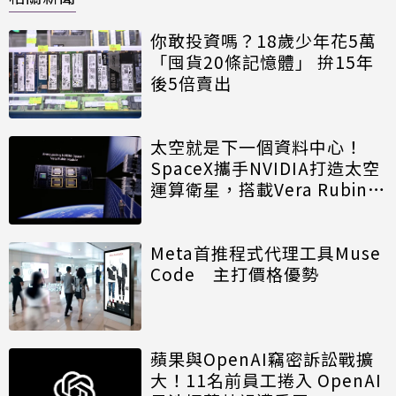
你敢投資嗎？18歲少年花5萬
「囤貨20條記憶體」 拚15年
後5倍賣出
太空就是下一個資料中心！
SpaceX攜手NVIDIA打造太空
運算衛星，搭載Vera Rubin運
算模組
Meta首推程式代理工具Muse
Code 主打價格優勢
蘋果與OpenAI竊密訴訟戰擴
大！11名前員工捲入 OpenAI