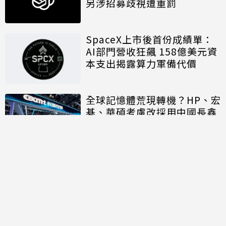
另涉招募歧視遭重罰
SpaceX上市後首份成績單：
AI部門營收狂飆 158億美元資
本支出揭露算力軍備代價
全球記憶體荒現轉機？HP、宏
碁、華碩考慮改採用中國長鑫
存儲晶片
討論區
共有
0
則留言