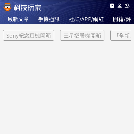
最新文章
手機通訊
社群/APP/網紅
開箱/評
Sony紀念耳機開箱
三星摺疊機開箱
「全新