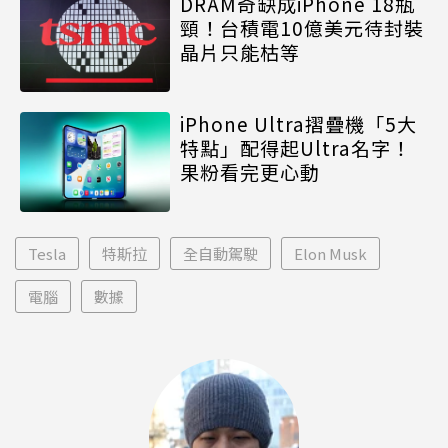
DRAM奇缺成iPhone 18瓶
頸！台積電10億美元待封裝
晶片只能枯等
iPhone Ultra摺疊機「5大
特點」配得起Ultra名字！
果粉看完更心動
Tesla
特斯拉
全自動駕駛
Elon Musk
電腦
數據