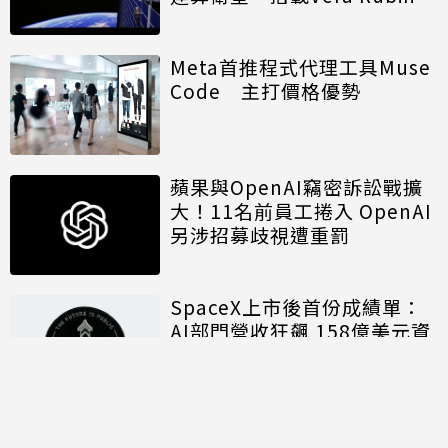
算模組
Meta首推程式代理工具Muse
Code 主打價格優勢
蘋果與OpenAI竊密訴訟戰擴
大！11名前員工捲入 OpenAI
另涉招募歧視遭重罰
SpaceX上市後首份成績單：
AI部門營收狂飆 158億美元資
本支出揭露算力軍備代價
討論區