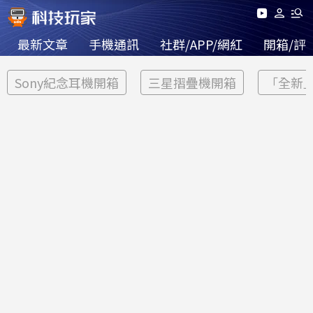
最新文章
手機通訊
社群/APP/網紅
開箱/評
Sony紀念耳機開箱
三星摺疊機開箱
「全新