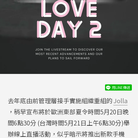
用LINE傳送
去年底由前管理層接手實施組織重組的
Jolla
，稍早宣布將於歐洲東部夏令時間5月20日晚
間6點30分 (台灣時間5月21日上午6點30分)舉
辦線上直播活動，似乎暗示將推出新款手機