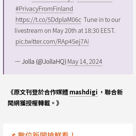
#PrivacyFromFinland
https://t.co/5DdplaM06c
Tune in to our
livestream on May 20th at 18:30 EEST.
pic.twitter.com/RAp45ej7Ai
— Jolla (@JollaHQ)
May 14, 2024
《原文刊登於合作媒體
mashdigi
，聯合新
聞網獲授權轉載。》
📌 數位新聞搶鮮看！