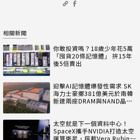
相關新聞
你敢投資嗎？18歲少年花5萬
「囤貨20條記憶體」 拚15年
後5倍賣出
迎擊AI記憶體爆發性需求 SK
海力士豪擲381億美元於南韓
新建兩座DRAM與NAND晶圓
廠
太空就是下一個資料中心！
SpaceX攜手NVIDIA打造太空
運算衛星，搭載Vera Rubin運