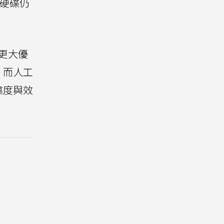
硬碟仍
。
有更大優
，而人工
靠度與效