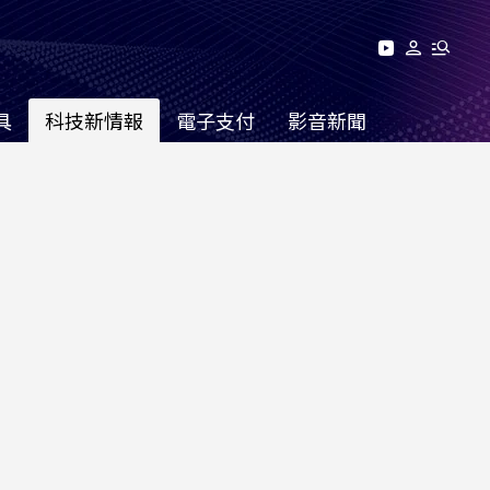
具
科技新情報
電子支付
影音新聞