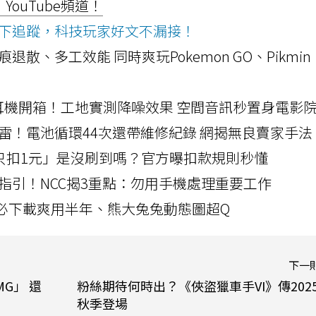
ouTube頻道！
ws按下追蹤，科技玩家好文不漏接！
a開箱！摺痕退散、多工效能 同時爽玩Pokemon GO、Pikmin
LLEXION耳機開箱！工地實測降噪效果 空間音訊秒置身電影
雷！電池循環44次還帶維修紀錄 網揭無良賣家手法
北捷「只扣1元」是沒刷到嗎？官方曝扣款規則秒懂
指引！NCC揭3重點：勿用手機處理重要工作
」字必下載爽用半年、熊大兔兔動態圖超Q
下一
DMG」 還
粉絲期待何時出？《俠盜獵車手VI》傳202
秋季登場