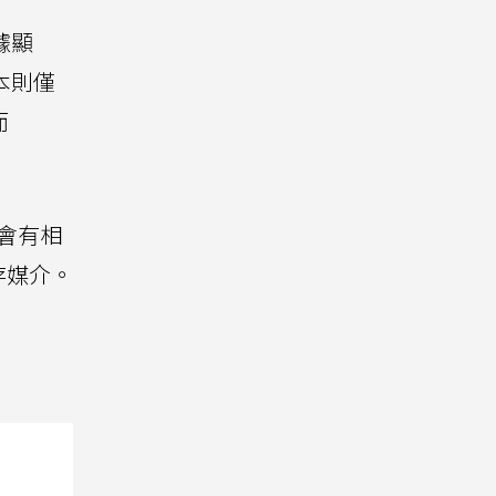
據顯
本則僅
而
不會有相
存媒介。