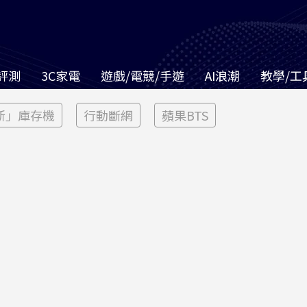
評測
3C家電
遊戲/電競/手遊
AI浪潮
教學/工
新」庫存機
行動斷網
蘋果BTS