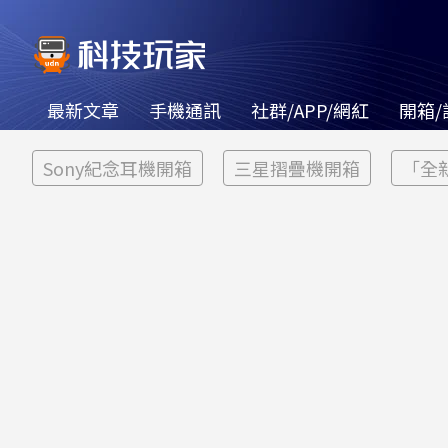
最新文章
手機通訊
社群/APP/網紅
開箱/
Sony紀念耳機開箱
三星摺疊機開箱
「全