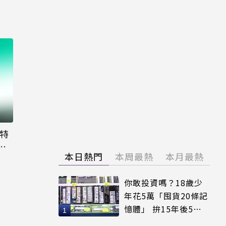
大特
粉
本日熱門
本周最熱
本月最熱
你敢投資嗎？18歲少
年花5萬「囤貨20條記
憶體」 拚15年後5倍
賣出