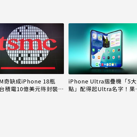
M奇缺成iPhone 18瓶
iPhone Ultra摺疊機「5
台積電10億美元待封裝晶
點」配得起Ultra名字！果
能枯等
看完更心動