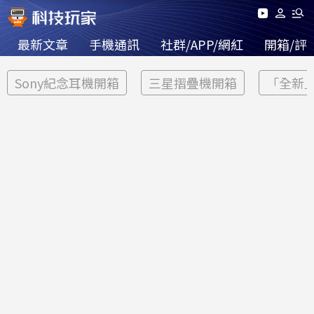
最新文章
手機通訊
社群/APP/網紅
開箱/評
Sony紀念耳機開箱
三星摺疊機開箱
「全新