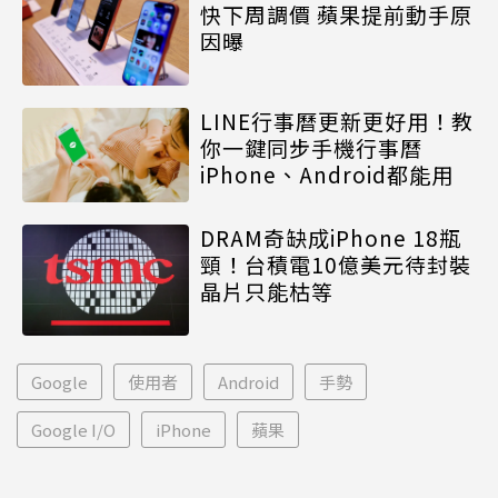
快下周調價 蘋果提前動手原
因曝
LINE行事曆更新更好用！教
你一鍵同步手機行事曆
iPhone、Android都能用
DRAM奇缺成iPhone 18瓶
頸！台積電10億美元待封裝
晶片只能枯等
Google
使用者
Android
手勢
Google I/O
iPhone
蘋果