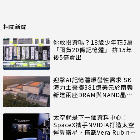
相關新聞
你敢投資嗎？18歲少年花5萬
「囤貨20條記憶體」 拚15年
後5倍賣出
迎擊AI記憶體爆發性需求 SK
海力士豪擲381億美元於南韓
新建兩座DRAM與NAND晶圓
廠
太空就是下一個資料中心！
SpaceX攜手NVIDIA打造太空
運算衛星，搭載Vera Rubin運
算模組