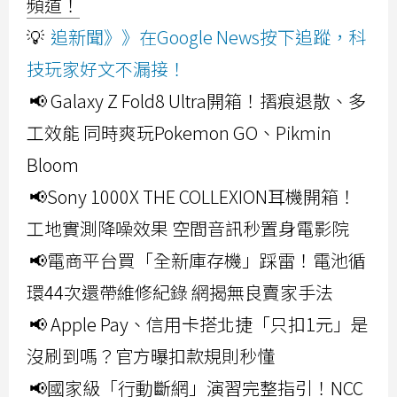
頻道！
💡
追新聞》》在Google News按下追蹤，科
技玩家好文不漏接！
📢 Galaxy Z Fold8 Ultra開箱！摺痕退散、多
工效能 同時爽玩Pokemon GO、Pikmin
Bloom
📢Sony 1000X THE COLLEXION耳機開箱！
工地實測降噪效果 空間音訊秒置身電影院
📢電商平台買「全新庫存機」踩雷！電池循
環44次還帶維修紀錄 網揭無良賣家手法
📢 Apple Pay、信用卡搭北捷「只扣1元」是
沒刷到嗎？官方曝扣款規則秒懂
📢國家級「行動斷網」演習完整指引！NCC