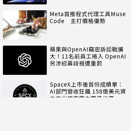
Meta首推程式代理工具Muse
Code 主打價格優勢
蘋果與OpenAI竊密訴訟戰擴
大！11名前員工捲入 OpenAI
另涉招募歧視遭重罰
SpaceX上市後首份成績單：
AI部門營收狂飆 158億美元資
本支出揭露算力軍備代價
討論區