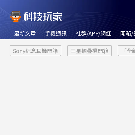
最新文章
手機通訊
社群/APP/網紅
開箱/
Sony紀念耳機開箱
三星摺疊機開箱
「全