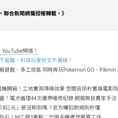
，聯合新聞網獲授權轉載。》
ouTube頻道！
ws按下追蹤，科技玩家好文不漏接！
a開箱！摺痕退散、多工效能 同時爽玩Pokemon GO、Pikmin
LLEXION耳機開箱！工地實測降噪效果 空間音訊秒置身電影
雷！電池循環44次還帶維修紀錄 網揭無良賣家手法
北捷「只扣1元」是沒刷到嗎？官方曝扣款規則秒懂
指引！NCC揭3重點：勿用手機處理重要工作