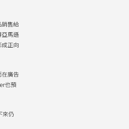
品銷售給
得亞馬遜
形成正向
而在廣告
er也預
下來仍