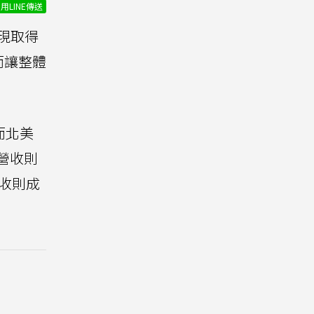
用LINE傳送
表現取得
而讓整體
而北美
場營收則
收則成