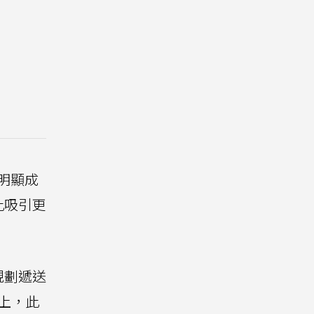
明顯成
此吸引更
規劃遞送
上，此