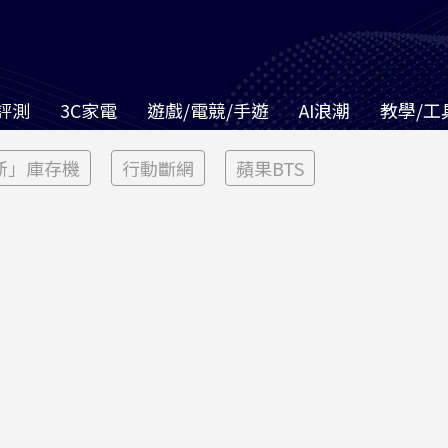
評測
3C家電
遊戲/電競/手遊
AI浪潮
教學/工
新」庫存機
行動斷網
蘋果BTS